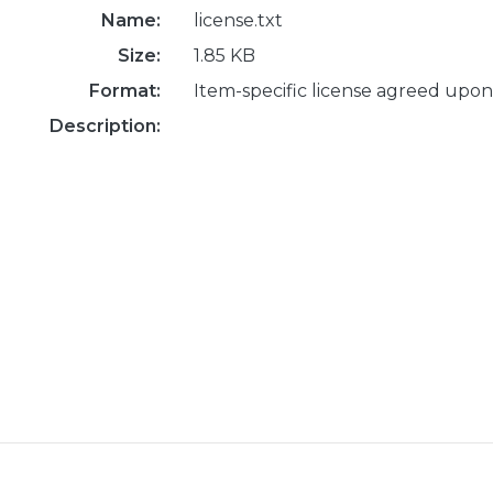
Name:
license.txt
Size:
1.85 KB
Format:
Item-specific license agreed upon
Description: