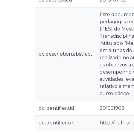
Este documento
pedagógica no 
(PES) do Mestr
Transdisciplin
intitulado “M
em alunos do c
dc.description.abstract
realizado no 
os objetivos a
desempenho da
atividades lev
relativo à mem
curso básico.
dc.identifier.tid
201951908
dc.identifier.uri
http://hdl.han