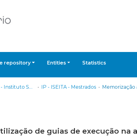
 repository
Entities
Statistics
IP - ISEITA - Instituto Superior de Estudos Interculturais e Transdisciplinares de Almada
IP - ISEITA - Mestrados
tilização de guias de execução na 