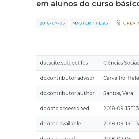
em alunos do curso básico
2018-07-05
MASTER THESIS
OPEN 
datacite.subject.fos
Ciências Socia
dc.contributor.advisor
Carvalho, Hel
dc.contributor.author
Santos, Vera
dc.date.accessioned
2018-09-13T13
dc.date.available
2018-09-13T13
dc.date.issued
2018-07-05