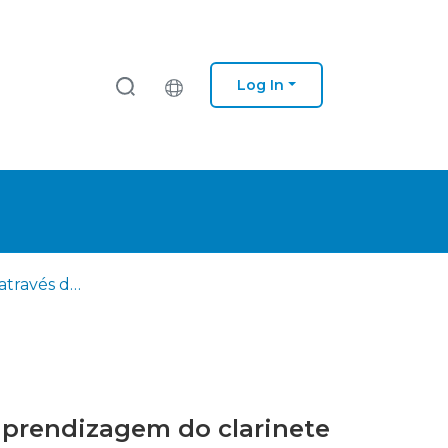
Log In
Memorização através da utilização de guias de execução na aprendizagem do clarinete em alunos do curso básico do ensino artístico especializado da música
aprendizagem do clarinete