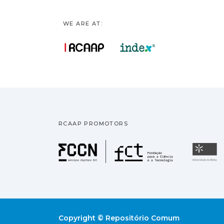
WE ARE AT:
RCAAP PROMOTORS
Fundação pa
U
Copyright © Repositório Comum