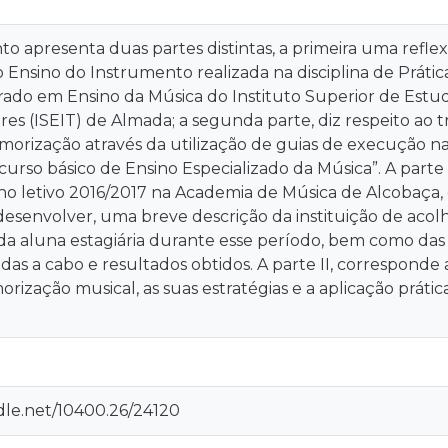
 apresenta duas partes distintas, a primeira uma reflexã
Ensino do Instrumento realizada na disciplina de Práti
ado em Ensino da Música do Instituto Superior de Estud
ares (ISEIT) de Almada; a segunda parte, diz respeito ao 
emorização através da utilização de guias de execução n
urso básico de Ensino Especializado da Música”. A parte I
ano letivo 2016/2017 na Academia de Música de Alcobaça,
 desenvolver, uma breve descrição da instituição de aco
 aluna estagiária durante esse período, bem como das es
adas a cabo e resultados obtidos. A parte II, corresponde
orização musical, as suas estratégias e a aplicação prátic
dle.net/10400.26/24120