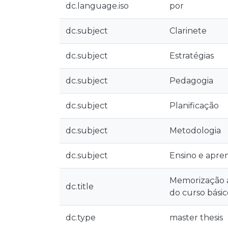
dc.language.iso
por
dc.subject
Clarinete
dc.subject
Estratégias
dc.subject
Pedagogia
dc.subject
Planificação
dc.subject
Metodologia
dc.subject
Ensino e apr
Memorização a
dc.title
do curso básic
dc.type
master thesis