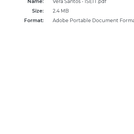
Name:
Vera Santos - ISEIT.pdf
Size:
2.4 MB
Format:
Adobe Portable Document Form