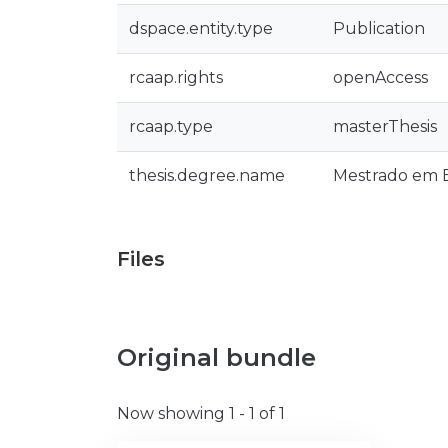
dspace.entity.type
Publication
rcaap.rights
openAccess
rcaap.type
masterThesis
thesis.degree.name
Mestrado em E
Files
Original bundle
Now showing
1 - 1 of 1