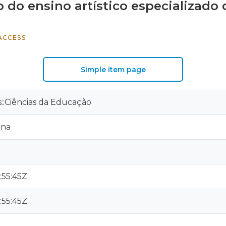
 do ensino artístico especializado
ACCESS
Simple item page
is::Ciências da Educação
ena
:55:45Z
:55:45Z