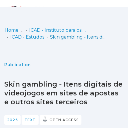
Log
(current)
In
Home
ICAD - Instituto para os Comportamentos Aditivos e as Dependências, I.P.
ICAD - Estudos
Skin gambling - Itens digitais de videojogos em sites de apostas e outros sites terceiros
Communities
& Collections
Browse repository
Publication
Entities
Skin gambling - Itens digitais de
Statistics
videojogos em sites de apostas
e outros sites terceiros
2026
TEXT
OPEN ACCESS