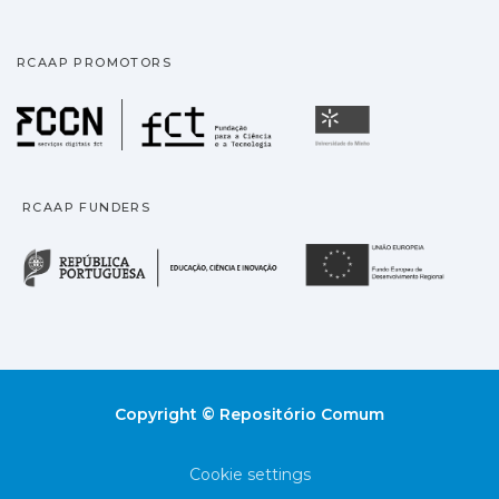
RCAAP PROMOTORS
Fundação para a Ciência
Universidade
RCAAP FUNDERS
República Portuguesa · M
União
Copyright © Repositório Comum
Cookie settings