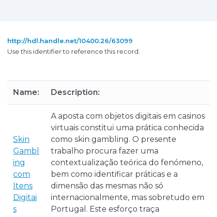
http://hdl.handle.net/10400.26/63099
Use this identifier to reference this record.
Name:
Description:
A aposta com objetos digitais em casinos
virtuais constitui uma prática conhecida
Skin
como skin gambling. O presente
Gambl
trabalho procura fazer uma
ing
contextualização teórica do fenómeno,
com
bem como identificar práticas e a
Itens
dimensão das mesmas não só
Digitai
internacionalmente, mas sobretudo em
s
Portugal. Este esforço traça