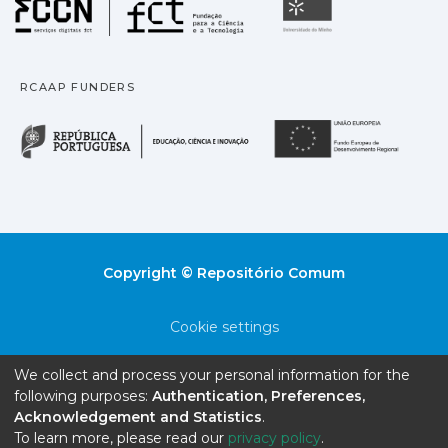
Fundação para a Ciência
Universidade
RCAAP FUNDERS
República Portuguesa · M
União
Copyright © Repositório Comum
Cookie settings
Privacy policy
We collect and process your personal information for the
following purposes:
Authentication, Preferences,
End User Agreement
Acknowledgement and Statistics
.
To learn more, please read our
privacy policy
.
Send Feedback