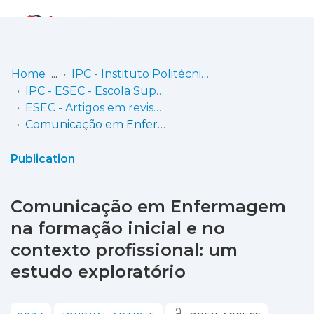
Log
(current)
In
Home
IPC - Instituto Politécnico de Coimbra
IPC - ESEC - Escola Superior de Educação de Coimbra
Communities
ESEC - Artigos em revistas
& Collections
Comunicação em Enfermagem na formação inicial e no contexto profissional: um estudo exploratório
Browse repository
Publication
Entities
Comunicação em Enfermagem
Statistics
na formação inicial e no
contexto profissional: um
estudo exploratório