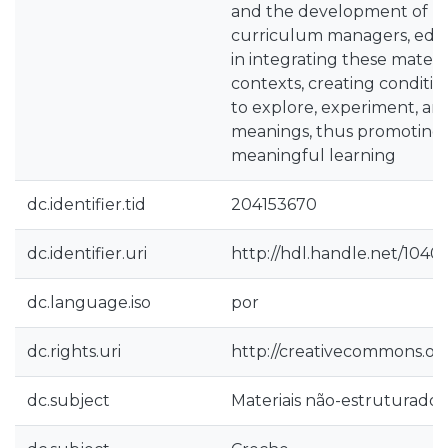
and the development of mult
curriculum managers, educ
in integrating these materi
contexts, creating conditio
to explore, experiment, an
meanings, thus promoting 
meaningful learning
dc.identifier.tid
204153670
dc.identifier.uri
http://hdl.handle.net/1040
dc.language.iso
por
dc.rights.uri
http://creativecommons.org
dc.subject
Materiais não-estruturados