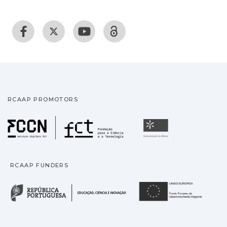
RCAAP PROMOTORS
Fundação para a Ciência
Universidade
RCAAP FUNDERS
República Portuguesa · M
União