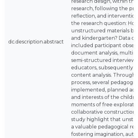
research design, within th
research, following the prin
reflection, and intervention
the research question: How
unstructured materials be
and kindergarten? Data co
dc.description.abstract
included participant observa
document analysis, multim
semi-structured interviews
educators, subsequently 
content analysis. Through
process, several pedagogic
implemented, planned acc
and interests of the childr
moments of free exploration
collaborative construction. 
study highlight that unstr
a valuable pedagogical res
fostering imagination, aut