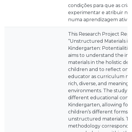
condições para que as cria
experimentar e atribuir nov
numa aprendizagem ativa e 
This Research Project Repo
“Unstructured Materials in
Kindergarten: Potentialitie
aims to understand the im
materials in the holistic d
children and to reflect on t
educator as curriculum ma
rich, diverse, and meaningf
environments. The study wa
different educational cont
Kindergarten, allowing for 
children’s different forms 
unstructured materials. T
methodology corresponds t