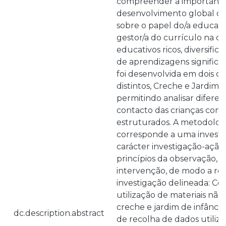
compreender a importância
desenvolvimento global das 
sobre o papel do/a educad
gestor/a do currículo na c
educativos ricos, diversifi
de aprendizagens significat
foi desenvolvida em dois c
distintos, Creche e Jardim d
permitindo analisar difere
contacto das crianças com 
estruturados. A metodolog
corresponde a uma investig
carácter investigação-ação
princípios da observação, r
intervenção, de modo a re
investigação delineada: Co
utilização de materiais nã
creche e jardim de infânci
dc.description.abstract
de recolha de dados utiliza