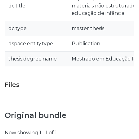
dc.title
materiais não estruturado
educação de infância
dc.type
master thesis
dspace.entity.type
Publication
thesis.degree.name
Mestrado em Educação Pré
Files
Original bundle
Now showing
1 - 1 of 1