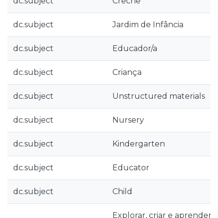
dc.subject
Creche
dc.subject
Jardim de Infância
dc.subject
Educador/a
dc.subject
Criança
dc.subject
Unstructured materials
dc.subject
Nursery
dc.subject
Kindergarten
dc.subject
Educator
dc.subject
Child
Explorar, criar e aprender: 