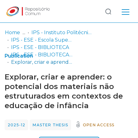
Log
(current)
In
Home
IPS - Instituto Politécnico de Setúbal
IPS - ESE - Escola Superior de Educação
Communities
IPS - ESE - BIBLIOTECA
& Collections
IPS - ESE - BIBLIOTECA - Dissertações de mestrado
Publication
Explorar, criar e aprender: o potencial dos materiais não estruturados em contextos de educação de infância
Browse repository
Explorar, criar e aprender: o
Entities
potencial dos materiais não
estruturados em contextos de
Statistics
educação de infância
2025-12
MASTER THESIS
OPEN ACCESS