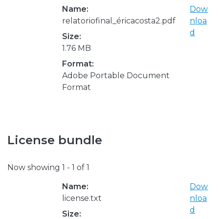
Name:
Dow
relatoriofinal_éricacosta2.pdf
nloa
d
Size:
1.76 MB
Format:
Adobe Portable Document
Format
License bundle
Now showing
1 - 1 of 1
Name:
Dow
license.txt
nloa
d
Size: