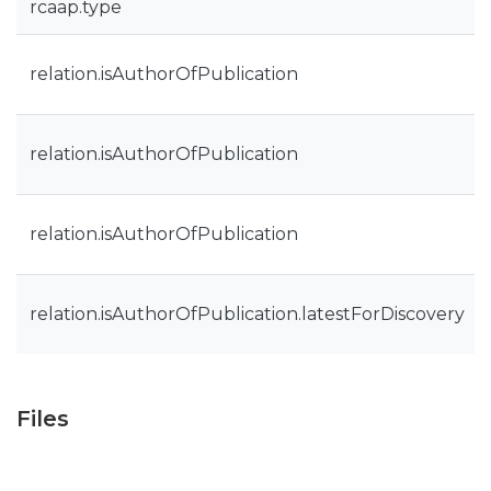
rcaap.type
relation.isAuthorOfPublication
relation.isAuthorOfPublication
relation.isAuthorOfPublication
relation.isAuthorOfPublication.latestForDiscovery
Files