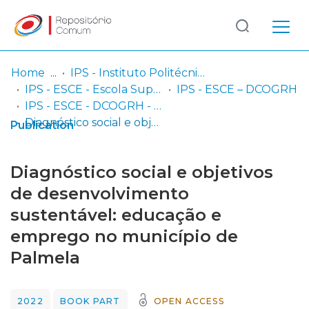
Log
(current)
In
Home
IPS - Instituto Politécnico de Setúbal
IPS - ESCE - Escola Superior de Ciências Empresariais
IPS - ESCE – DCOGRH
Communities
IPS - ESCE - DCOGRH - Capítulos em livros
& Collections
Diagnóstico social e objetivos de desenvolvimento sustentável: educação e emprego no município de Palmela
Publication
Browse repository
Diagnóstico social e objetivos
Entities
de desenvolvimento
sustentável: educação e
Statistics
emprego no município de
Palmela
2022
BOOK PART
OPEN ACCESS