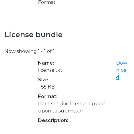
Format
License bundle
Now showing
1 - 1 of 1
Name:
Dow
license.txt
nloa
d
Size:
1.85 KB
Format:
Item-specific license agreed
upon to submission
Description: