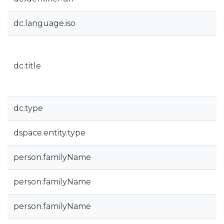
dc.language.iso
dc.title
dc.type
dspace.entity.type
person.familyName
person.familyName
person.familyName