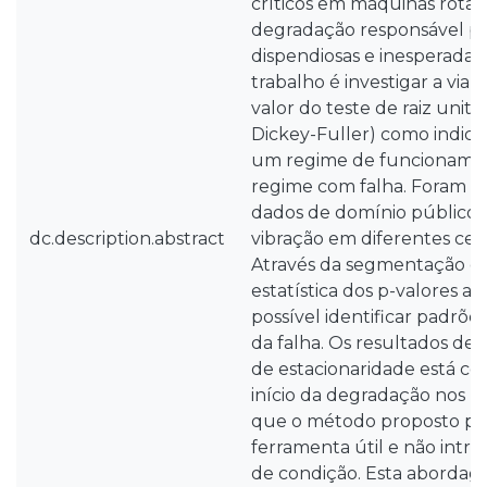
críticos em máquinas rotati
degradação responsável po
dispendiosas e inesperadas.
trabalho é investigar a viabi
valor do teste de raiz uni
Dickey-Fuller) como indica
um regime de funcioname
regime com falha. Foram ut
dados de domínio público 
dc.description.abstract
vibração em diferentes cen
Através da segmentação em 
estatística dos p-valores a
possível identificar padrões
da falha. Os resultados d
de estacionaridade está co
início da degradação nos r
que o método proposto po
ferramenta útil e não intru
de condição. Esta abordage