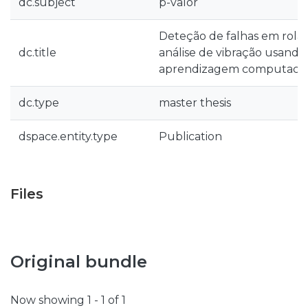
dc.subject
p-valor
Deteção de falhas em rola
dc.title
análise de vibração usand
aprendizagem computacio
dc.type
master thesis
dspace.entity.type
Publication
Files
Original bundle
Now showing
1 - 1 of 1