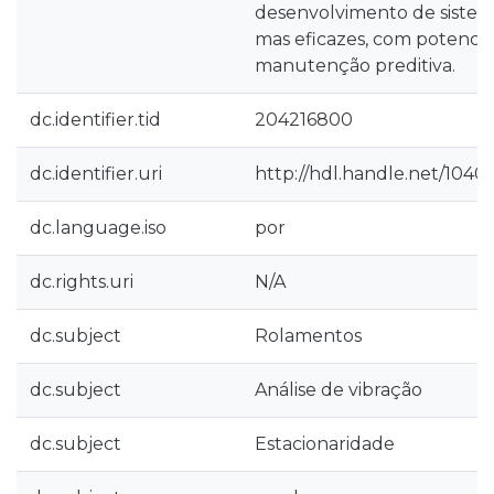
desenvolvimento de sistema
mas eficazes, com potencia
manutenção preditiva.
dc.identifier.tid
204216800
dc.identifier.uri
http://hdl.handle.net/1040
dc.language.iso
por
dc.rights.uri
N/A
dc.subject
Rolamentos
dc.subject
Análise de vibração
dc.subject
Estacionaridade