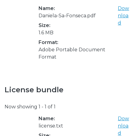
Name:
Dow
Daniela-Sa-Fonseca.pdf
nloa
d
Size:
1.6 MB
Format:
Adobe Portable Document
Format
License bundle
Now showing
1 - 1 of 1
Name:
Dow
license.txt
nloa
d
Size: