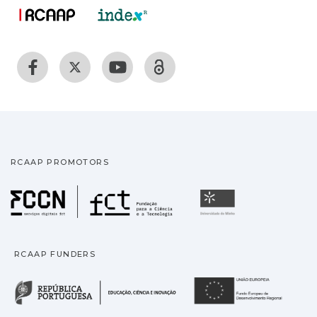
RCAAP PROMOTORS
Fundação para a Ciência
Universidade
RCAAP FUNDERS
República Portuguesa · M
União