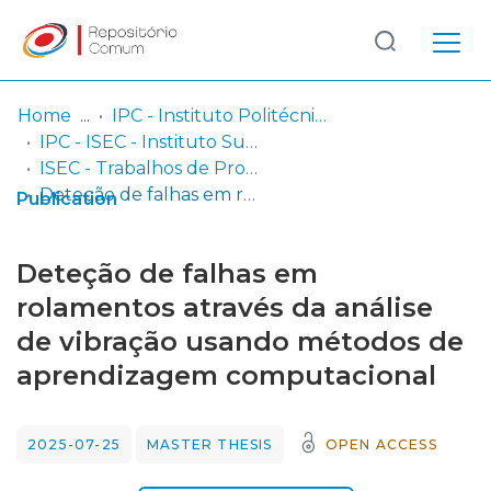
Log
(current)
In
Home
IPC - Instituto Politécnico de Coimbra
IPC - ISEC - Instituto Superior de Engenharia de Coimbra
Communities
ISEC - Trabalhos de Projeto | Relatórios de Estágio | Projetos de Investigação
& Collections
Deteção de falhas em rolamentos através da análise de vibração usando métodos de aprendizagem computacional
Publication
Browse repository
Deteção de falhas em
Entities
rolamentos através da análise
de vibração usando métodos de
Statistics
aprendizagem computacional
2025-07-25
MASTER THESIS
OPEN ACCESS