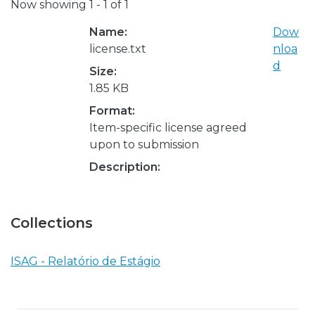
Now showing
1 - 1 of 1
Name:
Dow
license.txt
nloa
d
Size:
1.85 KB
Format:
Item-specific license agreed
upon to submission
Description:
Collections
ISAG - Relatório de Estágio