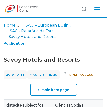
Log
(current)
In
Home
ISAG – European Business School
ISAG - Relatório de Estágio
Communities
Savoy Hotels and Resorts
& Collections
Publication
Browse repository
Savoy Hotels and Resorts
Entities
2019-10-31
MASTER THESIS
OPEN ACCESS
Statistics
Simple item page
datacite.subject.fos
Ciências Sociais