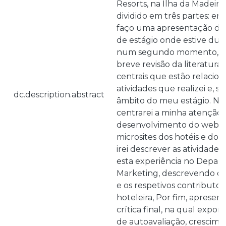
Resorts, na Ilha da Madeira.
dividido em três partes: em
faço uma apresentação do 
de estágio onde estive dur
num segundo momento, at
breve revisão da literatura
centrais que estão relacio
atividades que realizei e, 
dc.description.abstract
âmbito do meu estágio. Ne
centrarei a minha atenção
desenvolvimento do websit
microsites dos hotéis e do 
irei descrever as atividades
esta experiência no Depar
Marketing, descrevendo o 
e os respetivos contributos
hoteleira, Por fim, apresen
crítica final, na qual exp
de autoavaliação, crescime