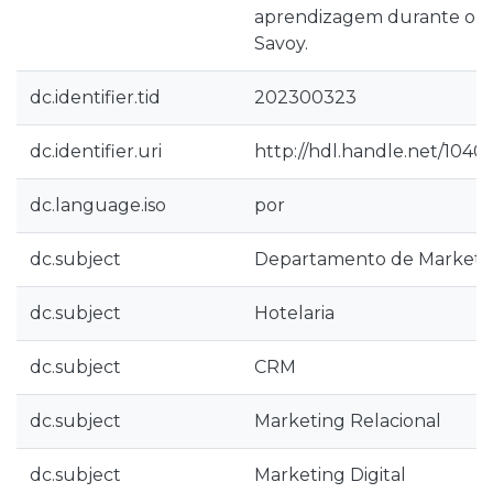
aprendizagem durante o e
Savoy.
dc.identifier.tid
202300323
dc.identifier.uri
http://hdl.handle.net/1040
dc.language.iso
por
dc.subject
Departamento de Marketi
dc.subject
Hotelaria
dc.subject
CRM
dc.subject
Marketing Relacional
dc.subject
Marketing Digital