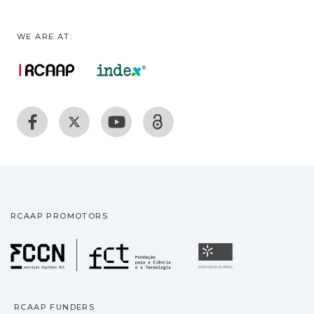
WE ARE AT:
RCAAP PROMOTORS
Fundação para a Ciência
Universidade
RCAAP FUNDERS