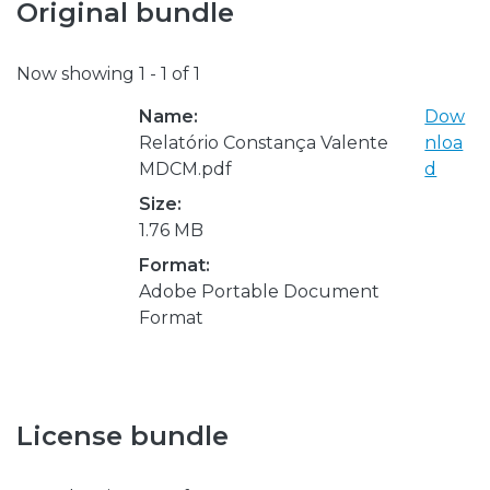
Original bundle
Now showing
1 - 1 of 1
Name:
Dow
Relatório Constança Valente
nloa
MDCM.pdf
d
Size:
1.76 MB
Format:
Adobe Portable Document
Format
License bundle