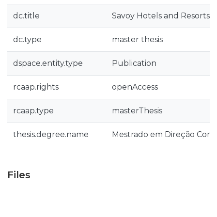
dc.title
Savoy Hotels and Resorts
dc.type
master thesis
dspace.entity.type
Publication
rcaap.rights
openAccess
rcaap.type
masterThesis
thesis.degree.name
Mestrado em Direção Come
Files