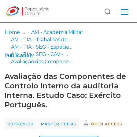
Log
(current)
In
Home
AM - Academia Militar
AM - TIA - Trabalhos de Investigação Aplicada
Communities
AM - TIA - SEG - Especialidade de Segurança (GNR)
& Collections
AM - TIA - SEG - CAV - M - Mestrado em Ciências Militares na Especialidade de Segurança em Cavalaria (GNR)
Publication
Avaliação das Componentes de Controlo Interno da auditoria Interna. Estudo Caso: Exército Português.
Browse repository
Avaliação das Componentes de
Entities
Controlo Interno da auditoria
Interna. Estudo Caso: Exército
Statistics
Português.
2019-09-30
MASTER THESIS
OPEN ACCESS