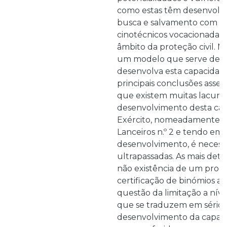
como estas têm desenvolvi
busca e salvamento com b
cinotécnicos vocacionada p
âmbito da proteção civil. N
um modelo que serve de ap
desenvolva esta capacidade
principais conclusões asse
que existem muitas lacuna
desenvolvimento desta ca
Exército, nomeadamente 
Lanceiros n.º 2 e tendo em 
desenvolvimento, é necess
ultrapassadas. As mais det
não existência de um prog
certificação de binómios a n
questão da limitação a níve
que se traduzem em sérios
desenvolvimento da capac