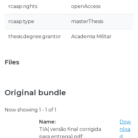
rcaap.rights
openAccess
rcaap.type
masterThesis
thesis.degree.grantor
Academia Militar
Files
Original bundle
Now showing
1 - 1 of 1
Name:
Dow
TIA( versão final corrigida
nloa
para entrega).pdf
d