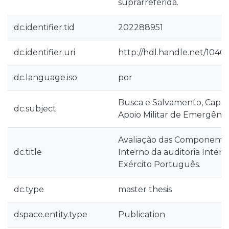
suprarreferida.
dc.identifier.tid
202288951
dc.identifier.uri
http://hdl.handle.net/104
dc.language.iso
por
Busca e Salvamento, Capac
dc.subject
Apoio Militar de Emergênci
Avaliação das Componente
dc.title
Interno da auditoria Intern
Exército Português.
dc.type
master thesis
dspace.entity.type
Publication