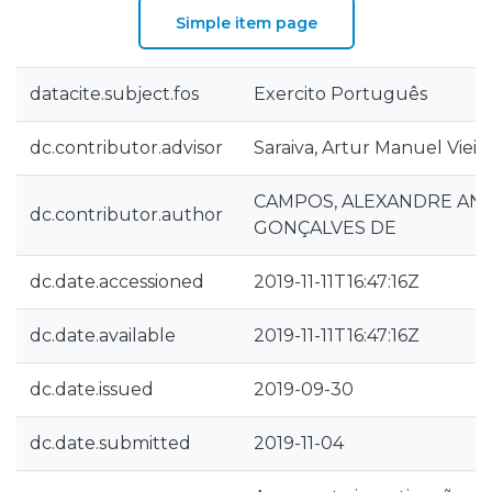
Simple item page
datacite.subject.fos
Exercito Português
dc.contributor.advisor
Saraiva, Artur Manuel Vieir
CAMPOS, ALEXANDRE AN
dc.contributor.author
GONÇALVES DE
dc.date.accessioned
2019-11-11T16:47:16Z
dc.date.available
2019-11-11T16:47:16Z
dc.date.issued
2019-09-30
dc.date.submitted
2019-11-04