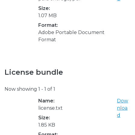
Size:
1.07 MB
Format:
Adobe Portable Document
Format
License bundle
Now showing
1 - 1 of 1
Name:
Dow
license.txt
nloa
d
Size:
1.85 KB
Format: