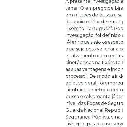
A presente investigação es
tema “O emprego de binóm
em missões de busca e sal
do apoio militar de emergê
Exército Português”. Peran
investigação, foi definido 
“Aferir quais são os aspeto
que seja possível criar a c
e salvamento com recurso 
cinotécnicos no Exército P
as suas vantagens e inconv
processo”. De modo a ir de
objetivo geral, foi empre
científico o método dedutiv
busca e salvamento já tem
nível das Foças de Seguran
Guarda Nacional Republica
Segurança Pública, e nas 
civis, que para o caso serv