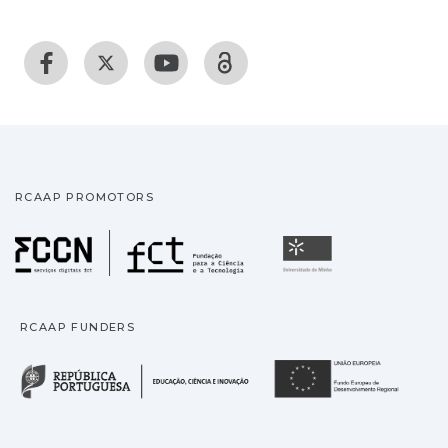
RCAAP PROMOTORS
Fundação para a Ciência
Universidade
RCAAP FUNDERS
República Portuguesa · M
União