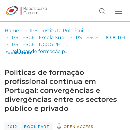
Log
(current)
In
Home
IPS - Instituto Politécnico de Setúbal
IPS - ESCE - Escola Superior de Ciências Empresariais
IPS - ESCE – DCOGRH
Communities
IPS - ESCE - DCOGRH - Capítulos em livros
& Collections
Políticas de formação profissional contínua em Portugal: convergências e divergências entre os sectores público e privado
Publication
Browse repository
Políticas de formação
Entities
profissional contínua em
Portugal: convergências e
Statistics
divergências entre os sectores
público e privado
2012
BOOK PART
OPEN ACCESS