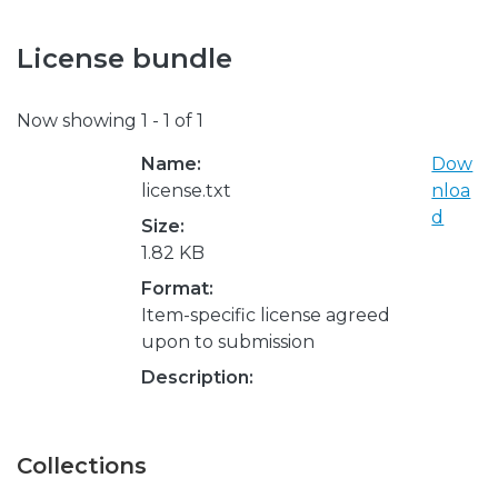
License bundle
Now showing
1 - 1 of 1
Name:
Dow
license.txt
nloa
d
Size:
1.82 KB
Format:
Item-specific license agreed
upon to submission
Description:
Collections