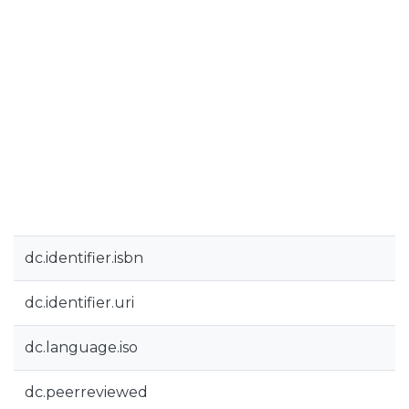
dc.identifier.isbn
dc.identifier.uri
dc.language.iso
dc.peerreviewed