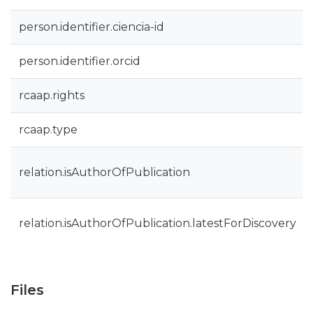
person.identifier.ciencia-id
person.identifier.orcid
rcaap.rights
rcaap.type
relation.isAuthorOfPublication
relation.isAuthorOfPublication.latestForDiscovery
Files