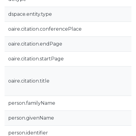
dspace.entity.type
oaire.citation.conferencePlace
oaire.citation.endPage
oaire.citation.startPage
oaire.citation.title
person.familyName
person.givenName
person.identifier