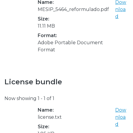
Name:
Dow
MESIP_5464_reformulado.pdf
nloa
d
Size:
11.11 MB
Format:
Adobe Portable Document
Format
License bundle
Now showing
1 - 1 of 1
Name:
Dow
license.txt
nloa
d
Size: