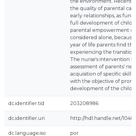
the environment. Recent ev
the quality of parental care
early relationships, as fun
full development of childr
parental empowerment ca
considered alone, because 
year of life parents find t
experiencing the transitio
The nurse's intervention f
assessment of parents' need
acquisition of specific skil
with the objective of promo
development of the child.
dc.identifier.tid
203208986
dc.identifier.uri
http://hdl.handle.net/1040
dc.language.iso
por