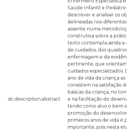
Enfermeiro Especialista 
Saúde Infantil e Pediátrica
descrever e analisar os obje
delineadas nos diferentes c
assente numa metodologia c
construtiva sobre a prática
texto contempla ainda a anál
de cuidados, dos quadros d
enfermagem e da evidência 
pertinente, que orientam a
cuidados especializados. D
ano de vida da criança as f
consistem na satisfação da
básicas da criança, no toma
dc.description.abstract
e na facilitação do desenvo
tendo como alvo o bem-est
promoção do desenvolvimen
primeiros anos de vida é p
importante, pois nesta eta