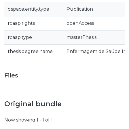
dspace.entity.type
Publication
rcaap.rights
openAccess
rcaap.type
masterThesis
thesis.degree.name
Enfermagem de Saúde Infan
Files
Original bundle
Now showing
1 - 1 of 1