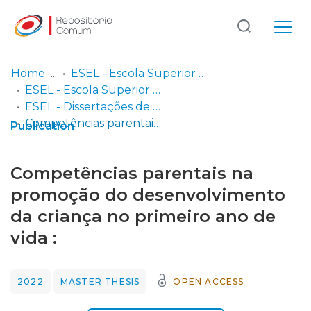
Log
(current)
In
Home
ESEL - Escola Superior de Enfermagem de Lisboa
ESEL - Escola Superior de Enfermagem de Lisboa
Communities
ESEL - Dissertações de Mestrado
& Collections
Competências parentais na promoção do desenvolvimento da criança no primeiro ano de vida :
Publication
Browse repository
Competências parentais na
Entities
promoção do desenvolvimento
da criança no primeiro ano de
Statistics
vida :
2022
MASTER THESIS
OPEN ACCESS