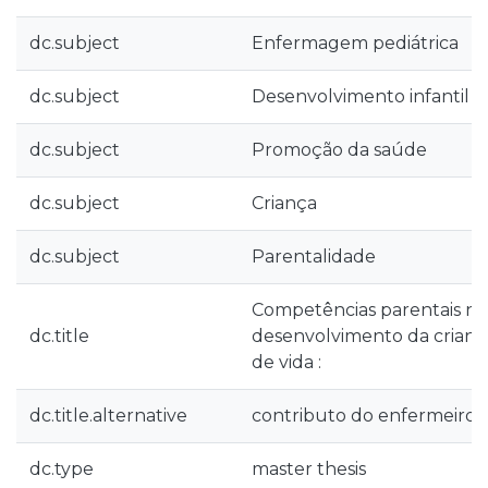
dc.subject
Enfermagem pediátrica
dc.subject
Desenvolvimento infantil
dc.subject
Promoção da saúde
dc.subject
Criança
dc.subject
Parentalidade
Competências parentais n
dc.title
desenvolvimento da crianç
de vida :
dc.title.alternative
contributo do enfermeiro e
dc.type
master thesis