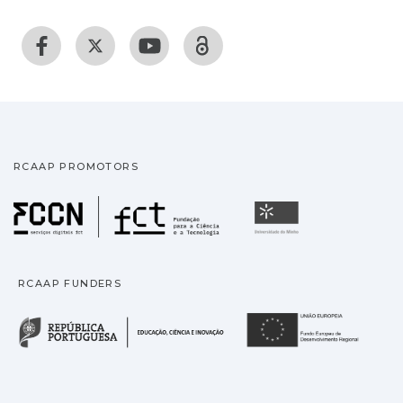
RCAAP PROMOTORS
Fundação para a Ciência
Universidade
RCAAP FUNDERS
República Portuguesa · M
União