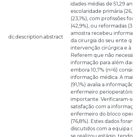
idades médias de 51,29 anos
escolaridade primária (26,
(23,1%), com profissões for
(42,9%), ou reformadas (32
amostra recebeu informaçã
dc.description.abstract
da cirurgia do seu ente que
intervenção cirúrgica e à s
Referem que não necessita
informação para além daque
embora 10,7% (n=6) consid
informação médica. A maior
(91,1%) avalia a informação
enfermeiro perioperatório 
importante. Verificaram-se 
satisfação com a informação
enfermeiro do bloco operató
(76,8%). Estes dados foram
discutidos com a equipa 
se realizou estágio, tendo 