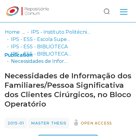
Log
(current)
In
Home
IPS - Instituto Politécnico de Setúbal
IPS - ESS - Escola Superior de Saúde
Communities
IPS - ESS - BIBLIOTECA
& Collections
IPS - ESS - BIBLIOTECA - Dissertações de mestrado
Publication
Necessidades de Informação dos Familiares/Pessoa Significativa dos Clientes Cirúrgicos, no Bloco Operatório
Browse repository
Necessidades de Informação dos
Entities
Familiares/Pessoa Significativa
dos Clientes Cirúrgicos, no Bloco
Statistics
Operatório
2015-01
MASTER THESIS
OPEN ACCESS