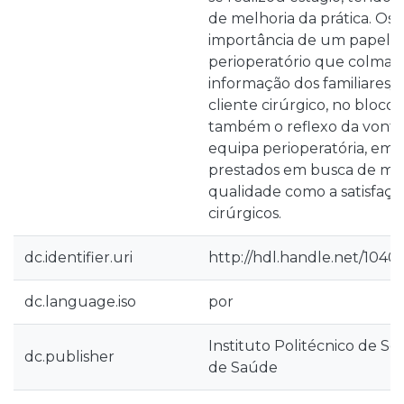
de melhoria da prática. Os 
importância de um papel d
perioperatório que colmata
informação dos familiares/p
cliente cirúrgico, no bloco 
também o reflexo da vonta
equipa perioperatória, em 
prestados em busca de me
qualidade como a satisfaçã
cirúrgicos.
dc.identifier.uri
http://hdl.handle.net/1040
dc.language.iso
por
Instituto Politécnico de Se
dc.publisher
de Saúde