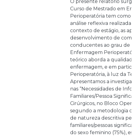
O presente relatório surge
Curso de Mestrado em En
Perioperatória tem como fi
análise reflexiva realizada 
contexto de estágio, as ap
desenvolvimento de compe
conducentes ao grau de M
Enfermagem Perioperatór
teórico aborda a qualidade
enfermagem, e em particu
Perioperatória, à luz da Teo
Apresentamos a investigaçã
nas “Necessidades de Info
Familiares/Pessoa Significat
Cirúrgicos, no Bloco Operat
segundo a metodologia de 
de natureza descritiva perm
familiares/pessoas significa
do sexo feminino (75%), es