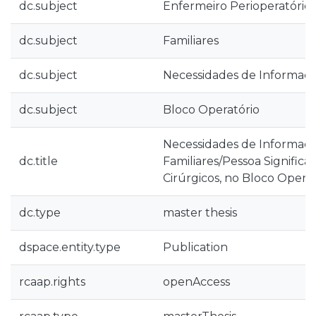
dc.subject
Enfermeiro Perioperatório
dc.subject
Familiares
dc.subject
Necessidades de Informaç
dc.subject
Bloco Operatório
Necessidades de Informaç
dc.title
Familiares/Pessoa Significat
Cirúrgicos, no Bloco Operat
dc.type
master thesis
dspace.entity.type
Publication
rcaap.rights
openAccess