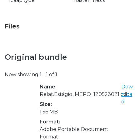
rcaap.type
masterThesis
Files
Original bundle
Now showing
1 - 1 of 1
Name:
Dow
Relat.Estágio_MEPO_120523021.pdf
nloa
d
Size:
1.56 MB
Format:
Adobe Portable Document
Format