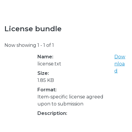
License bundle
Now showing
1 - 1 of 1
Name:
Dow
license.txt
nloa
d
Size:
1.85 KB
Format:
Item-specific license agreed
upon to submission
Description: