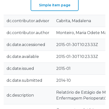
Simple item page
dc.contributor.advisor
Cabrita, Madalena
dc.contributor.author
Monteiro, Maria Odete Mar
dc.date.accessioned
2015-01-30T10:23:33Z
dc.date.available
2015-01-30T10:23:33Z
dc.date.issued
2015-01
dc.date.submitted
2014-10
Relatório de Estágio de M
dc.description
Enfermagem Perioperatóri