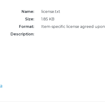
Name:
license.txt
Size:
1.85 KB
Format:
Item-specific license agreed upon
Description:
ra