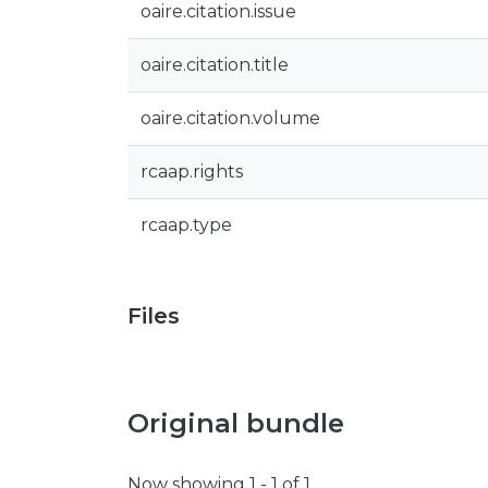
oaire.citation.issue
oaire.citation.title
oaire.citation.volume
rcaap.rights
rcaap.type
Files
Original bundle
Now showing
1 - 1 of 1