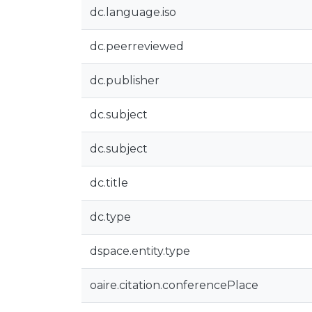
dc.language.iso
dc.peerreviewed
dc.publisher
dc.subject
dc.subject
dc.title
dc.type
dspace.entity.type
oaire.citation.conferencePlace