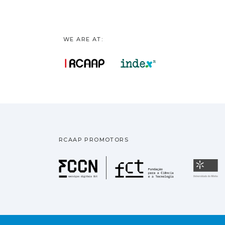
WE ARE AT:
RCAAP PROMOTORS
Fundação pa
U