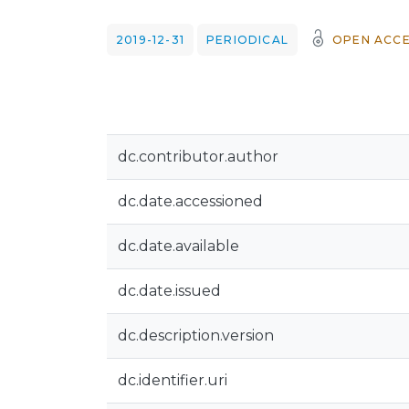
2019-12-31
PERIODICAL
OPEN ACCE
dc.contributor.author
dc.date.accessioned
dc.date.available
dc.date.issued
dc.description.version
dc.identifier.uri