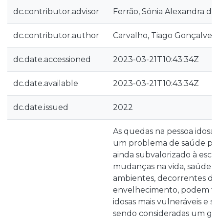
dc.contributor.advisor
Ferrão, Sónia Alexandra da 
dc.contributor.author
Carvalho, Tiago Gonçalves
dc.date.accessioned
2023-03-21T10:43:34Z
dc.date.available
2023-03-21T10:43:34Z
dc.date.issued
2022
As quedas na pessoa idosa 
um problema de saúde púb
ainda subvalorizado à escal
mudanças na vida, saúde, 
ambientes, decorrentes do
envelhecimento, podem tor
idosas mais vulneráveis e sus
sendo consideradas um gr