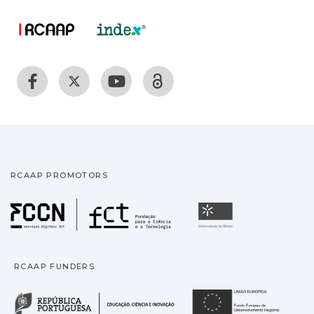
RCAAP PROMOTORS
Fundação para a Ciência
Universidade
RCAAP FUNDERS
República Portuguesa · M
União