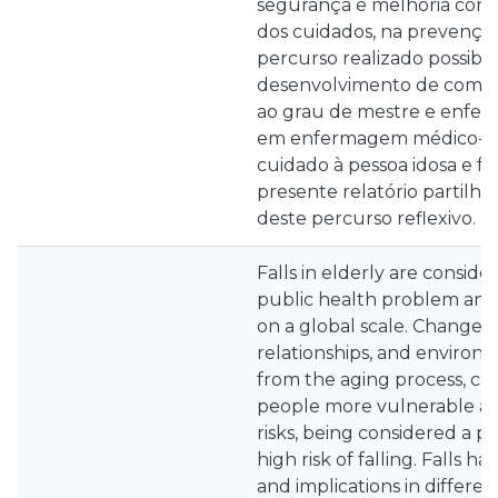
segurança e melhoria cont
dos cuidados, na prevençã
percurso realizado possibili
desenvolvimento de compe
ao grau de mestre e enferm
em enfermagem médico-cir
cuidado à pessoa idosa e fa
presente relatório partilhar
deste percurso reflexivo.
Falls in elderly are consid
public health problem and
on a global scale. Changes in
relationships, and environm
from the aging process, ca
people more vulnerable an
risks, being considered a p
high risk of falling. Falls 
and implications in differe