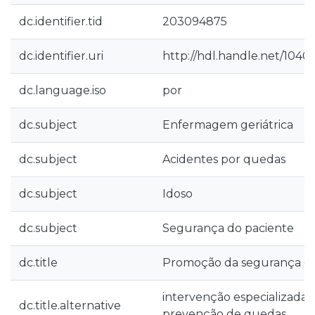
dc.identifier.tid
203094875
dc.identifier.uri
http://hdl.handle.net/1040
dc.language.iso
por
dc.subject
Enfermagem geriátrica
dc.subject
Acidentes por quedas
dc.subject
Idoso
dc.subject
Segurança do paciente
dc.title
Promoção da segurança da 
intervenção especializad
dc.title.alternative
prevenção de quedas