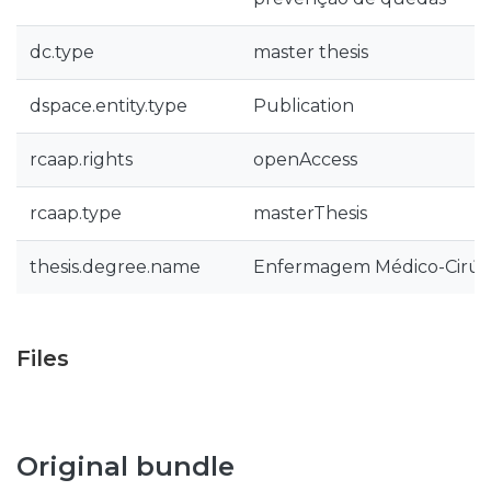
dc.type
master thesis
dspace.entity.type
Publication
rcaap.rights
openAccess
rcaap.type
masterThesis
thesis.degree.name
Enfermagem Médico-Cirúrgi
Files
Original bundle