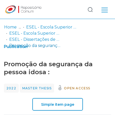
Log
(current)
In
Home
ESEL - Escola Superior de Enfermagem de Lisboa
ESEL - Escola Superior de Enfermagem de Lisboa
Communities
ESEL - Dissertações de Mestrado
& Collections
Promoção da segurança da pessoa idosa :
Publication
Browse repository
Promoção da segurança da
Entities
pessoa idosa :
Statistics
2022
MASTER THESIS
OPEN ACCESS
Simple item page