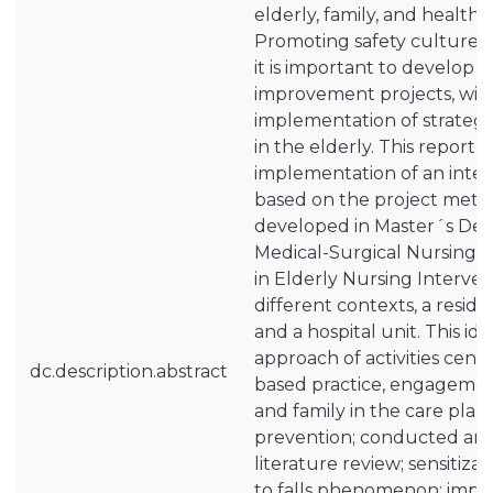
elderly, family, and health 
Promoting safety culture an
it is important to develop 
improvement projects, wit
implementation of strategie
in the elderly. This report 
implementation of an inter
based on the project meth
developed in Master´s Deg
Medical-Surgical Nursing S
in Elderly Nursing Interven
different contexts, a resident
and a hospital unit. This ide
approach of activities cen
dc.description.abstract
based practice, engagemen
and family in the care plan,
prevention; conducted an i
literature review; sensitiza
to falls phenomenon; impl