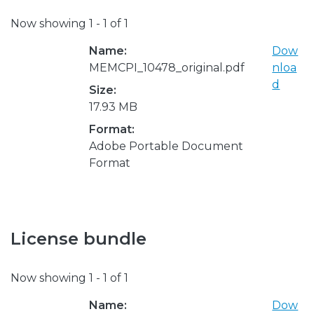
Now showing
1 - 1 of 1
Name:
Dow
MEMCPI_10478_original.pdf
nloa
d
Size:
17.93 MB
Format:
Adobe Portable Document
Format
License bundle
Now showing
1 - 1 of 1
Name:
Dow