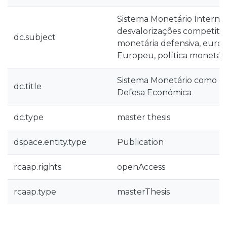
Sistema Monetário Internac
desvalorizações competitiv
dc.subject
monetária defensiva, euro,
Europeu, política monetári
Sistema Monetário como 
dc.title
Defesa Económica
dc.type
master thesis
dspace.entity.type
Publication
rcaap.rights
openAccess
rcaap.type
masterThesis