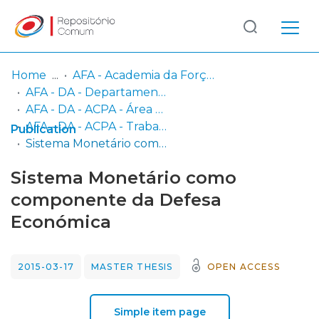
Log
(current)
In
Home
AFA - Academia da Força Aérea
AFA - DA - Departamento de Aeronáutica
Communities
AFA - DA - ACPA - Área Científica de Pilotagem Aeronáutica
& Collections
AFA - DA - ACPA - Trabalhos Finais de Mestrado
Publication
Sistema Monetário como componente da Defesa Económica
Browse repository
Sistema Monetário como
Entities
componente da Defesa
Económica
Statistics
2015-03-17
MASTER THESIS
OPEN ACCESS
Simple item page