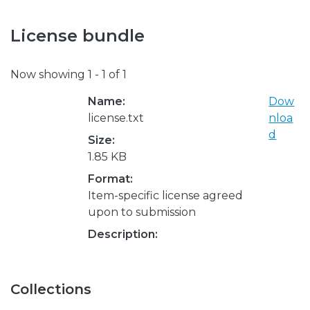
License bundle
Now showing
1 - 1 of 1
Name:
Dow
license.txt
nloa
d
Size:
1.85 KB
Format:
Item-specific license agreed
upon to submission
Description:
Collections