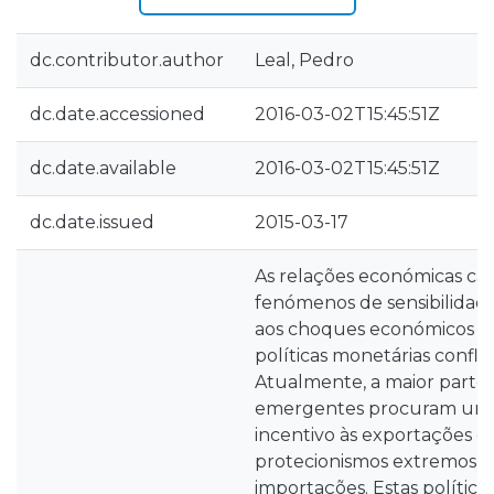
dc.contributor.author
Leal, Pedro
dc.date.accessioned
2016-03-02T15:45:51Z
dc.date.available
2016-03-02T15:45:51Z
dc.date.issued
2015-03-17
As relações económicas car
fenómenos de sensibilidade
aos choques económicos ad
políticas monetárias confli
Atualmente, a maior parte
emergentes procuram uma 
incentivo às exportações 
protecionismos extremos s
importações. Estas política