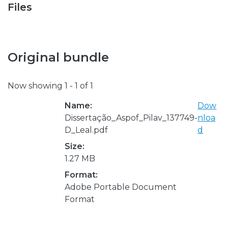
Files
Original bundle
Now showing
1 - 1 of 1
Name:
Dow
Dissertação_Aspof_Pilav_137749-
nloa
D_Leal.pdf
d
Size:
1.27 MB
Format:
Adobe Portable Document
Format