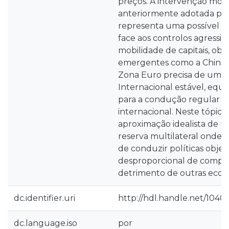
preços. A intervenção monet
anteriormente adotada por 
representa uma possível m
face aos controlos agressiv
mobilidade de capitais, obs
emergentes como a China.
Zona Euro precisa de um S
Internacional estável, equi
para a condução regular d
internacional. Neste tópic
aproximação idealista de u
reserva multilateral onde 
de conduzir políticas objet
desproporcional de compet
detrimento de outras econ
dc.identifier.uri
http://hdl.handle.net/10400
dc.language.iso
por