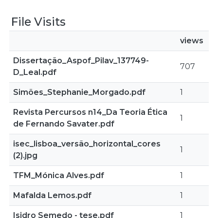
File Visits
views
Dissertação_Aspof_Pilav_137749-
707
D_Leal.pdf
Simões_Stephanie_Morgado.pdf
1
Revista Percursos n14_Da Teoria Ética
1
de Fernando Savater.pdf
isec_lisboa_versão_horizontal_cores
1
(2).jpg
TFM_Mónica Alves.pdf
1
Mafalda Lemos.pdf
1
Isidro Semedo - tese.pdf
1