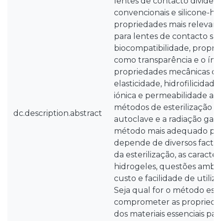
lentes de contacto divide
convencionais e silicone-hi
propriedades mais relevant
para lentes de contacto são
biocompatibilidade, propri
como transparência e o índ
propriedades mecânicas 
elasticidade, hidrofilicidad
iónica e permeabilidade ao 
métodos de esterilização m
dc.description.abstract
autoclave e a radiação gam
método mais adequado par
depende de diversos factor
da esterilização, as caracter
hidrogeles, questões ambien
custo e facilidade de utili
Seja qual for o método esc
comprometer as propriedad
dos materiais essenciais par