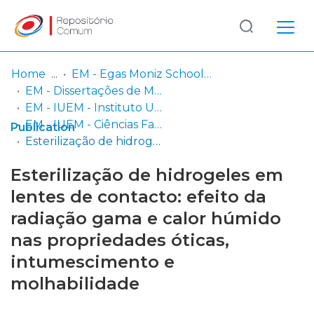
Log
(current)
In
Home
EM - Egas Moniz School of Health & Science
EM - Dissertações de Mestrado
Communities
EM - IUEM - Instituto Universitário Egas Moniz
& Collections
EM - IUEM - Ciências Farmacêuticas
Publication
Esterilização de hidrogeles em lentes de contacto: efeito da radiação gama e calor húmido nas propriedades óticas, intumescimento e molhabilidade
Browse repository
Esterilização de hidrogeles em
Entities
lentes de contacto: efeito da
radiação gama e calor húmido
Statistics
nas propriedades óticas,
intumescimento e
molhabilidade