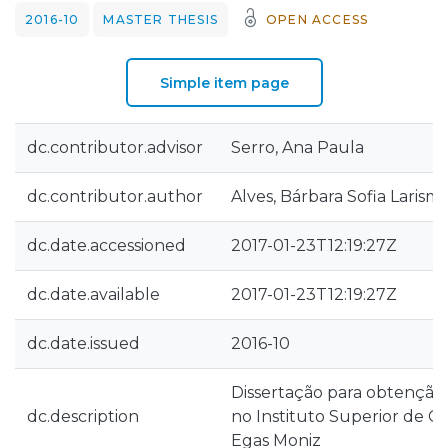
2016-10
MASTER THESIS
OPEN ACCESS
Simple item page
dc.contributor.advisor
Serro, Ana Paula
dc.contributor.author
Alves, Bárbara Sofia Larism
dc.date.accessioned
2017-01-23T12:19:27Z
dc.date.available
2017-01-23T12:19:27Z
dc.date.issued
2016-10
Dissertação para obtenção
dc.description
no Instituto Superior de C
Egas Moniz