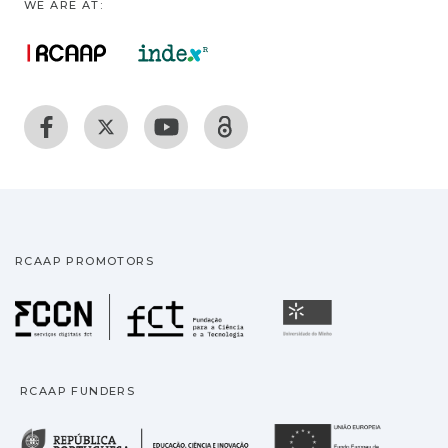
WE ARE AT:
RCAAP PROMOTORS
Fundação para a Ciência
Universidade
RCAAP FUNDERS
República Portuguesa · M
União