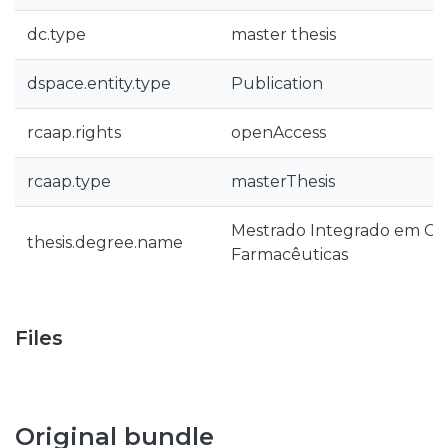
dc.type
master thesis
dspace.entity.type
Publication
rcaap.rights
openAccess
rcaap.type
masterThesis
Mestrado Integrado em Ciê
thesis.degree.name
Farmacêuticas
Files
Original bundle