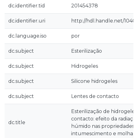
dc.identifier.tid
201454378
dc.identifier.uri
http://hdl.handle.net/1040
dc.language.iso
por
dc.subject
Esterilização
dc.subject
Hidrogeles
dc.subject
Silicone hidrogeles
dc.subject
Lentes de contacto
Esterilização de hidrogele
contacto: efeito da radiaçã
dc.title
húmido nas propriedades ót
intumescimento e molhabi