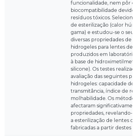
funcionalidade, nem pôr e
biocompatibilidade devido 
resíduos tóxicos. Seleciona
de esterilização (calor húm
gama) e estudou-se o seu e
diversas propriedades de do
hidrogeles para lentes de 
produzidos em laboratório
à base de hidroximetilmeta
silicone). Os testes realiz
avaliação das seguintes pr
hidrogeles: capacidade de 
transmitância, índice de re
molhabilidade. Os métodos 
afectaram significativamen
propriedades, revelando-se
a esterilização de lentes d
fabricadas a partir destes h