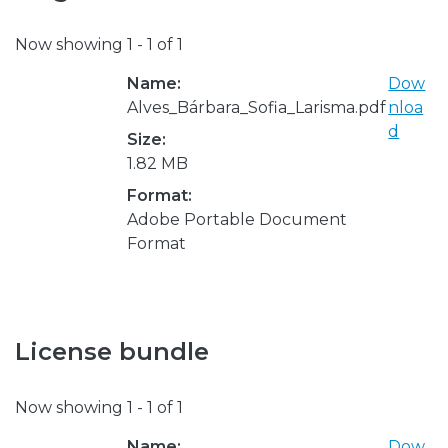
Now showing
1 - 1 of 1
Name:
Dow
Alves_Bárbara_Sofia_Larisma.pdf
nloa
d
Size:
1.82 MB
Format:
Adobe Portable Document
Format
License bundle
Now showing
1 - 1 of 1
Name:
Dow