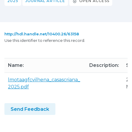
2025
JOURNAL ARTICLE
OPEN ACCESS
http://hdl.handle.net/10400.26/63158
Use this identifier to reference this record.
Name:
Description:
Si
lmotaagfcvilhena_casascriana_
2.
2025.pdf
M
Send Feedback