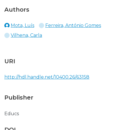
Authors
Mota, Luís
Ferreira, António Gomes
Vilhena, Carla
URI
http://hdl.handle.net/10400.26/63158
Publisher
Educs
DOI