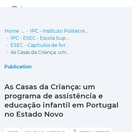
Log
(current)
In
Home
IPC - Instituto Politécnico de Coimbra
IPC - ESEC - Escola Superior de Educação de Coimbra
Communities
ESEC - Capítulos de livros
& Collections
As Casas da Criança: um programa de assistência e educação infantil em Portugal no Estado Novo
Browse repository
Publication
Entities
As Casas da Criança: um
Statistics
programa de assistência e
educação infantil em Portugal
no Estado Novo