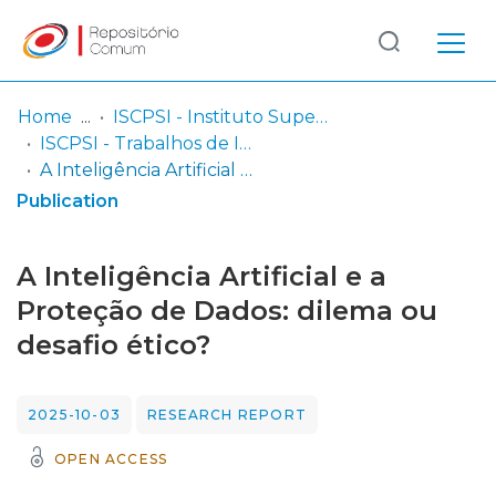
Log
(current)
In
Home
ISCPSI - Instituto Superior de Ciências Policiais e Segurança Interna
ISCPSI - Trabalhos de Investigação Final - Curso de Comando e Direção Policial (CCDP)
Communities
A Inteligência Artificial e a Proteção de Dados: dilema ou desafio ético?
& Collections
Publication
Browse repository
A Inteligência Artificial e a
Entities
Proteção de Dados: dilema ou
desafio ético?
Statistics
2025-10-03
RESEARCH REPORT
OPEN ACCESS