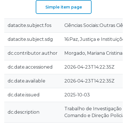
Simple item page
datacite.subject.fos
Ciências Sociais::Outras Ciênc
datacite.subject.sdg
16:Paz, Justiça e Instituiçõe
dc.contributor.author
Morgado, Mariana Cristina 
dc.date.accessioned
2026-04-23T14:22:35Z
dc.date.available
2026-04-23T14:22:35Z
dc.date.issued
2025-10-03
Trabalho de Investigação F
dc.description
Comando e Direção Policial