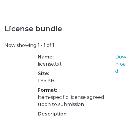
License bundle
Now showing
1 - 1 of 1
Name:
Dow
license.txt
nloa
d
Size:
1.85 KB
Format:
Item-specific license agreed
upon to submission
Description: