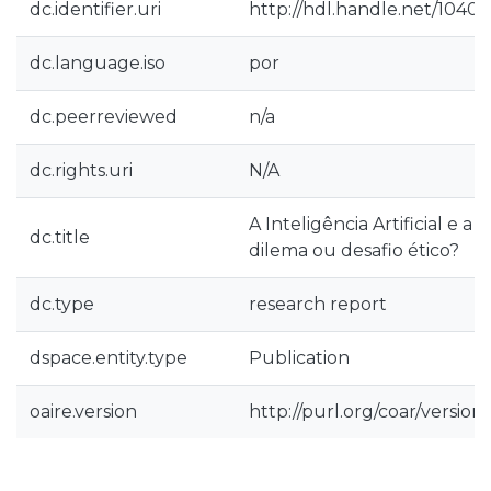
dc.identifier.uri
http://hdl.handle.net/1040
dc.language.iso
por
dc.peerreviewed
n/a
dc.rights.uri
N/A
A Inteligência Artificial e a
dc.title
dilema ou desafio ético?
dc.type
research report
dspace.entity.type
Publication
oaire.version
http://purl.org/coar/versio