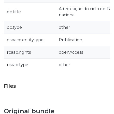
Adequação do ciclo de Tar
dc.title
nacional
dc.type
other
dspace.entity.type
Publication
rcaap.rights
openAccess
rcaap.type
other
Files
Original bundle