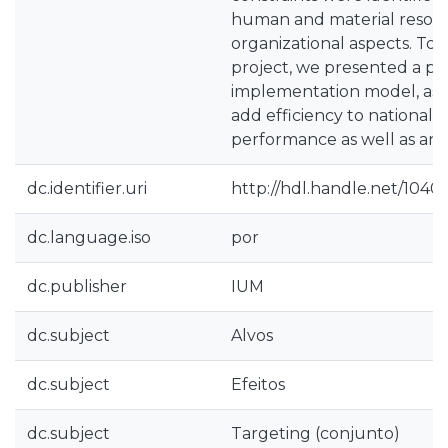
human and material resourc
organizational aspects. To 
project, we presented a pr
implementation model, as 
add efficiency to national j
performance as well as an i
dc.identifier.uri
http://hdl.handle.net/10400
dc.language.iso
por
dc.publisher
IUM
dc.subject
Alvos
dc.subject
Efeitos
dc.subject
Targeting (conjunto)