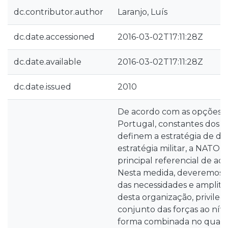
dc.contributor.author
Laranjo, Luís
dc.date.accessioned
2016-03-02T17:11:28Z
dc.date.available
2016-03-02T17:11:28Z
dc.date.issued
2010
De acordo com as opções e
Portugal, constantes dos
definem a estratégia de def
estratégia militar, a NATO 
principal referencial de ac
Nesta medida, deveremos 
das necessidades e amplit
desta organização, privile
conjunto das forças ao níve
forma combinada no quadro