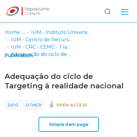
Log
(current)
In
Home
IUM - Instituto Universitário Militar
IUM - Centro de Recursos de Conhecimento
Communities
IUM - CRC - CEMC - Trabalhos de Investigação Individual
& Collections
Adequação do ciclo de Targeting à realidade nacional
Publication
Browse repository
Adequação do ciclo de
Entities
Targeting à realidade nacional
Statistics
2010
OTHER
OPEN ACCESS
Simple item page