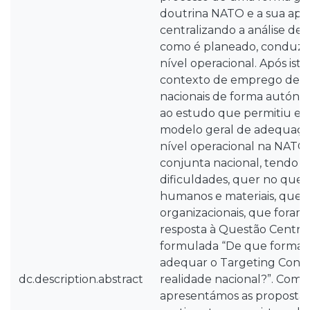
doutrina NATO e a sua apli
centralizando a análise de
como é planeado, conduzid
nível operacional. Após isto
contexto de emprego de f
nacionais de forma autón
ao estudo que permitiu es
modelo geral de adequaçã
nível operacional na NATO,
conjunta nacional, tendo si
dificuldades, quer no que 
humanos e materiais, quer
organizacionais, que foram 
resposta à Questão Central
formulada “De que forma 
adequar o Targeting Conj
dc.description.abstract
realidade nacional?”. Como 
apresentámos as propostas