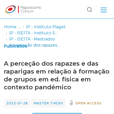
Log
(current)
In
Home
IP - Instituto Piaget
IP - ISEITA - Instituto Superior de Estudos Interculturais e Transdisciplinares de Almada
Communities
IP - ISEITA - Mestrados
& Collections
A perceção dos rapazes e das raparigas em relação à formação de grupos em ed. física em contexto pandémico
Publication
Browse repository
A perceção dos rapazes e das
Entities
raparigas em relação à formação
de grupos em ed. física em
Statistics
contexto pandémico
2022-01-28
MASTER THESIS
OPEN ACCESS