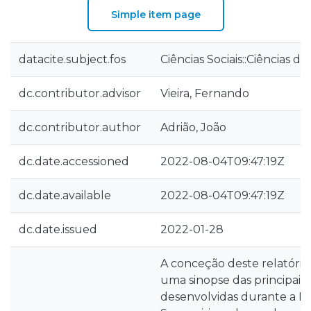
Simple item page
datacite.subject.fos
Ciências Sociais::Ciências 
dc.contributor.advisor
Vieira, Fernando
dc.contributor.author
Adrião, João
dc.date.accessioned
2022-08-04T09:47:19Z
dc.date.available
2022-08-04T09:47:19Z
dc.date.issued
2022-01-28
A conceção deste relatório
uma sinopse das principais 
desenvolvidas durante a Pr