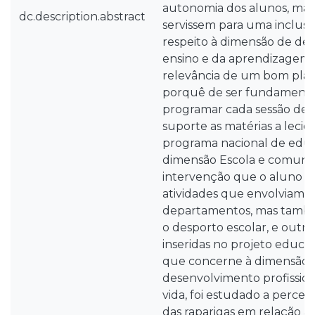
autonomia dos alunos, m
dc.description.abstract
servissem para uma inclusão
respeito à dimensão de de
ensino e da aprendizagem, 
relevância de um bom pla
porquê de ser fundamental
programar cada sessão de 
suporte as matérias a lecio
programa nacional de educa
dimensão Escola e comuni
intervenção que o aluno es
atividades que envolviam o
departamentos, mas també
o desporto escolar, e outra
inseridas no projeto educat
que concerne à dimensão 
desenvolvimento profission
vida, foi estudado a perceç
das raparigas em relação à