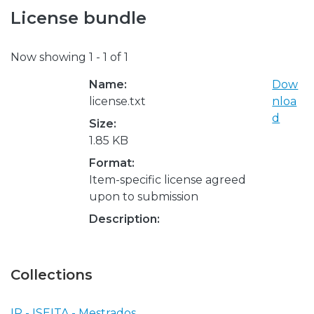
License bundle
Now showing
1 - 1 of 1
Name:
Dow
license.txt
nloa
d
Size:
1.85 KB
Format:
Item-specific license agreed
upon to submission
Description:
Collections
IP - ISEITA - Mestrados