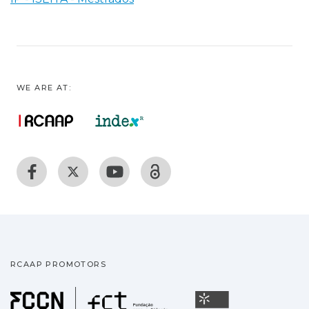
WE ARE AT:
RCAAP PROMOTORS
Fundação para a Ciência
Universidade