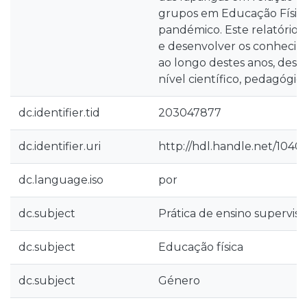
grupos em Educação Físic
pandémico. Este relatório p
e desenvolver os conhecim
ao longo destes anos, des
nível científico, pedagógico
dc.identifier.tid
203047877
dc.identifier.uri
http://hdl.handle.net/1040
dc.language.iso
por
dc.subject
Prática de ensino supervis
dc.subject
Educação física
dc.subject
Género