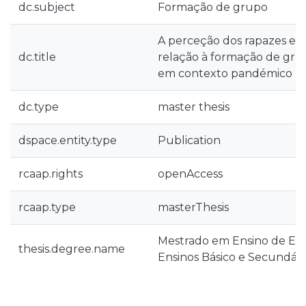
dc.subject
Formação de grupo
A perceção dos rapazes e d
dc.title
relação à formação de grup
em contexto pandémico
dc.type
master thesis
dspace.entity.type
Publication
rcaap.rights
openAccess
rcaap.type
masterThesis
Mestrado em Ensino de Edu
thesis.degree.name
Ensinos Básico e Secundári