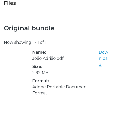
Files
Original bundle
Now showing
1 - 1 of 1
Name:
Dow
João Adrião.pdf
nloa
d
Size:
2.92 MB
Format:
Adobe Portable Document
Format