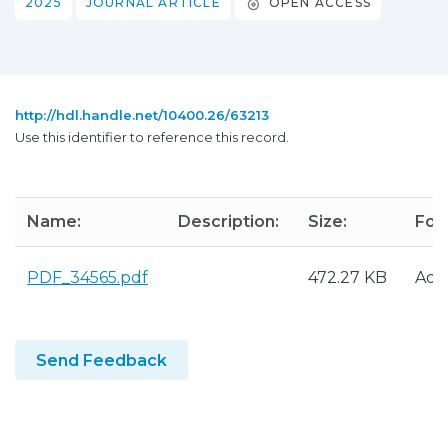
2025
JOURNAL ARTICLE
OPEN ACCESS
http://hdl.handle.net/10400.26/63213
Use this identifier to reference this record.
Name:
Description:
Size:
For
PDF_34565.pdf
472.27 KB
Ado
Send Feedback