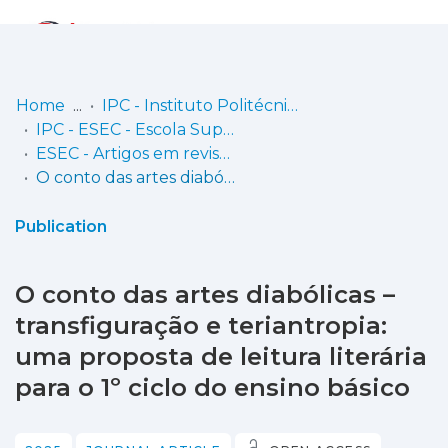
Log
(current)
In
Home
IPC - Instituto Politécnico de Coimbra
IPC - ESEC - Escola Superior de Educação de Coimbra
Communities
ESEC - Artigos em revistas
& Collections
O conto das artes diabólicas – transfiguração e teriantropia: uma proposta de leitura literária para o 1º ciclo do ensino básico
Browse repository
Publication
Entities
O conto das artes diabólicas –
Statistics
transfiguração e teriantropia:
uma proposta de leitura literária
para o 1º ciclo do ensino básico