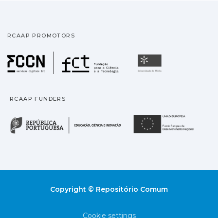
RCAAP PROMOTORS
Fundação para a Ciência
Universidade
RCAAP FUNDERS
República Portuguesa · M
União
Copyright © Repositório Comum
Cookie settings