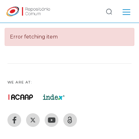
Log
(current)
In
Error fetching item
Communities
& Collections
Browse repository
Entities
WE ARE AT:
Statistics