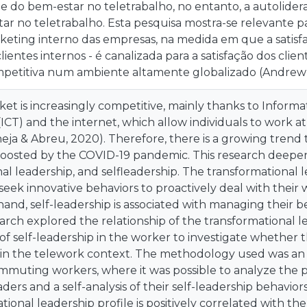
e do bem-estar no teletrabalho, no entanto, a autolider
ar no teletrabalho. Esta pesquisa mostra-se relevante 
keting interno das empresas, na medida em que a satisf
lientes internos - é canalizada para a satisfação dos cli
etitiva num ambiente altamente globalizado (Andrew et
ket is increasingly competitive, mainly thanks to Infor
ICT) and the internet, which allow individuals to work a
eja & Abreu, 2020). Therefore, there is a growing trend
boosted by the COVID-19 pandemic. This research deepen
al leadership, and selfleadership. The transformational 
eek innovative behaviors to proactively deal with their w
and, self-leadership is associated with managing their beh
earch explored the relationship of the transformational l
f self-leadership in the worker to investigate whether 
 in the telework context. The methodology used was an 
ommuting workers, where it was possible to analyze the 
aders and a self-analysis of their self-leadership behavio
tional leadership profile is positively correlated with th