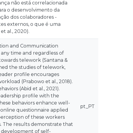
ança não está correlacionada
para o desenvolvimento da
ação dos colaboradores -
entes externos, o que é uma
 al., 2020).
mation and Communication
t any time and regardless of
 towards telework (Santana &
ed the studies of telework,
leader profile encourages
orkload (Prabowo et al., 2018).
aviors (Abid et al., 2021).
eadership profile with the
these behaviors enhance well-
pt_PT
online questionnaire applied
perception of these workers
rs. The results demonstrate that
e development of self-