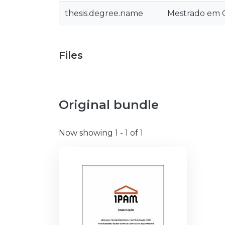
thesis.degree.name
Mestrado em 
Files
Original bundle
Now showing
1 - 1 of 1