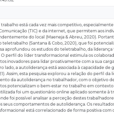
trabalho está cada vez mais competitivo, especialmente 
Comunicação (TIC) e da internet, que permitem aos indi
ndentemente do local (Maeneja & Abreu, 2020). Portanto
o teletrabalho (Santana & Cobo, 2020), que foi potencia
isa aprofundou os estudos do teletrabalho, da liderança
 O perfil do líder transformacional estimula os colabor
s inovadores para lidar proativamente com a sua carga 
ro lado, a autoliderança está associada à capacidade de
2021). Assim, esta pesquisa explorou a relação do perfil d
nto da autoliderança no trabalhador, com o objetivo de 
s potencializam o bem-estar no trabalho em contexto d
tilizada foi um questionário online aplicado somente à 
onde foi possível analisar a perceção destes trabalhador
os seus comportamentos de autoliderança. Os resultado
nsformacional está correlacionado de forma positiva com