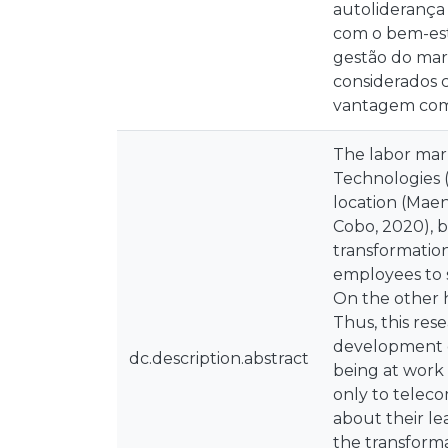
autoliderança 
com o bem-est
gestão do mar
considerados c
vantagem comp
The labor mar
Technologies (
location (Maen
Cobo, 2020), 
transformation
employees to s
On the other h
Thus, this res
development o
dc.description.abstract
being at work
only to telec
about their le
the transforma