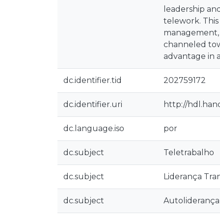
leadership and
telework. This
management, as
channeled towa
advantage in a
dc.identifier.tid
202759172
dc.identifier.uri
http://hdl.ha
dc.language.iso
por
dc.subject
Teletrabalho
dc.subject
Liderança Tra
dc.subject
Autoliderança