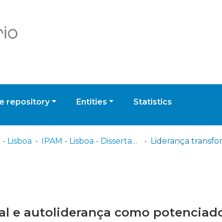
 repository
Entities
Statistics
- Lisboa
IPAM - Lisboa - Dissertação de Mestrado
al e autoliderança como potenciad