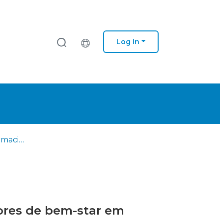
Log In
Liderança transformacional e autoliderança como potenciadores de bem-star em contexto de teletrabalho
ores de bem-star em