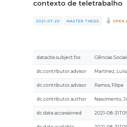
contexto de teletrabalho
2021-07-20
MASTER THESIS
OPEN 
datacite.subject.fos
Ciências Socia
dc.contributor.advisor
Martinez, Luís
dc.contributor.advisor
Ramos, Filipe
dc.contributor.author
Nascimento, J
dc.date.accessioned
2021-08-31T09
dc.date.available
2021-08-31T09