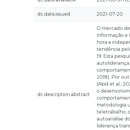
dc.date.issued
2021-07-20
O mercado de 
Informação e 
hora e indepe
tendência pel
19. Esta pesqu
autoliderança.
comportamento
2018). Por out
(Abid et al., 
o desenvolvime
dc.description.abstract
comportamento
metodologia u
teletrabalho, 
autoanálise d
liderança tra