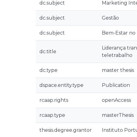
dc.subject
Marketing Int
dc.subject
Gestão
dc.subject
Bem-Estar no
Liderança tra
dc.title
teletrabalho
dc.type
master thesis
dspace.entity.type
Publication
rcaap.rights
openAccess
rcaap.type
masterThesis
thesis.degree.grantor
Instituto Por