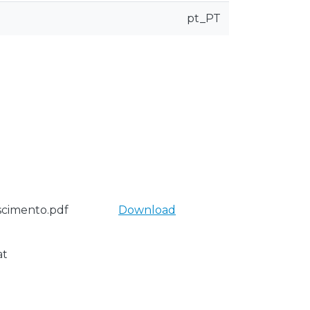
pt_PT
scimento.pdf
Download
at