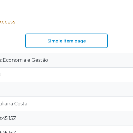
ACCESS
Simple item page
is::Economia e Gestão
a
uliana Costa
:45:15Z
:45:15Z