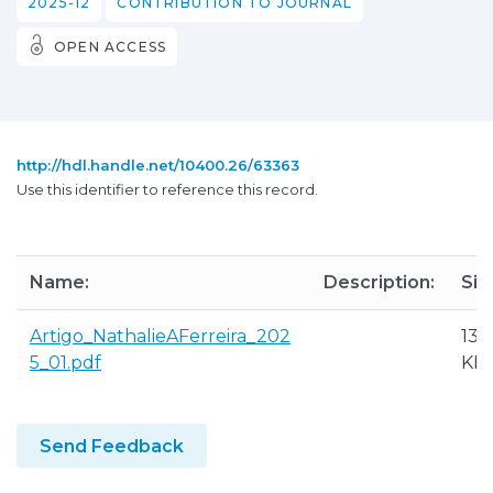
2025-12
CONTRIBUTION TO JOURNAL
OPEN ACCESS
http://hdl.handle.net/10400.26/63363
Use this identifier to reference this record.
Name:
Description:
Siz
Artigo_NathalieAFerreira_202
135
5_01.pdf
KB
Send Feedback