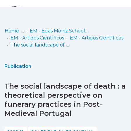
Log
(current)
In
Home
EM - Egas Moniz School of Health & Science
EM - Artigos Científicos
EM - Artigos Científicos
Communities
The social landscape of death : a theoretical perspective on funerary practices in Post-Medieval Portugal
& Collections
Browse repository
Publication
Entities
The social landscape of death : a
Statistics
theoretical perspective on
funerary practices in Post-
Medieval Portugal