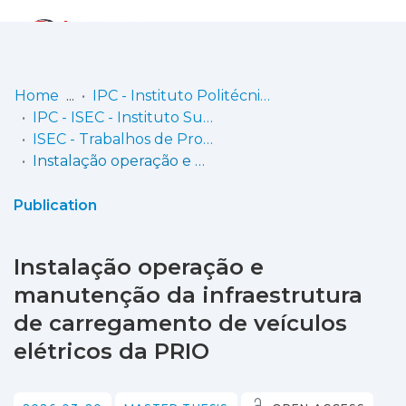
Log
(current)
In
Home
IPC - Instituto Politécnico de Coimbra
IPC - ISEC - Instituto Superior de Engenharia de Coimbra
Communities
ISEC - Trabalhos de Projeto | Relatórios de Estágio | Projetos de Investigação
& Collections
Instalação operação e manutenção da infraestrutura de carregamento de veículos elétricos da PRIO
Browse repository
Publication
Entities
Instalação operação e
Statistics
manutenção da infraestrutura
de carregamento de veículos
elétricos da PRIO