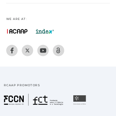
WE ARE AT:
RCAAP PROMOTORS
Fundação para a Ciência
Universidade