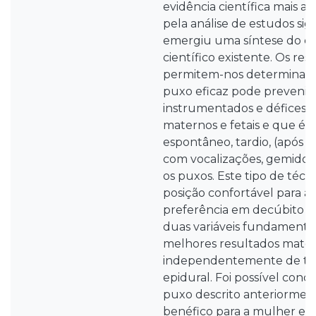
evidência científica mais at
pela análise de estudos sign
emergiu uma síntese do 
científico existente. Os res
permitem-nos determinar, 
puxo eficaz pode prevenir 
instrumentados e défices 
maternos e fetais e que é 
espontâneo, tardio, (após a
com vocalizações, gemidos 
os puxos. Este tipo de técn
posição confortável para a 
preferência em decúbito late
duas variáveis fundamentai
melhores resultados matern
independentemente de ter
epidural. Foi possível concl
puxo descrito anteriorment
benéfico para a mulher e o