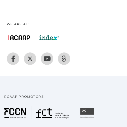
WE ARE AT:
RCAAP PROMOTORS
Fundação para a Ciência
Universidade