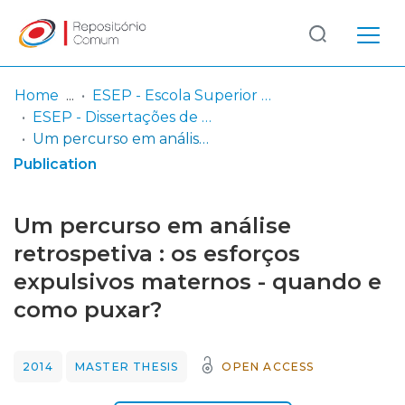
Log
(current)
In
Home
ESEP - Escola Superior de Enfermagem - Universidade do Porto
ESEP - Dissertações de Mestrado
Communities
Um percurso em análise retrospetiva : os esforços expulsivos maternos - quando e como puxar?
& Collections
Publication
Browse repository
Um percurso em análise
Entities
retrospetiva : os esforços
expulsivos maternos - quando e
Statistics
como puxar?
2014
MASTER THESIS
OPEN ACCESS