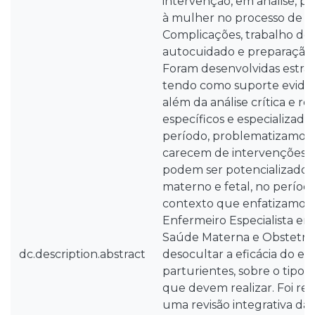
intervenção, em análise, pr
à mulher no processo de G
Complicações, trabalho de 
autocuidado e preparação 
Foram desenvolvidas estrat
tendo como suporte evidênc
além da análise crítica e re
específicos e especializado
período, problematizamos 
carecem de intervenções 
podem ser potencializador
materno e fetal, no período
contexto que enfatizamos
Enfermeiro Especialista 
Saúde Materna e Obstetríci
dc.description.abstract
desocultar a eficácia do ens
parturientes, sobre o tipo 
que devem realizar. Foi re
uma revisão integrativa da 