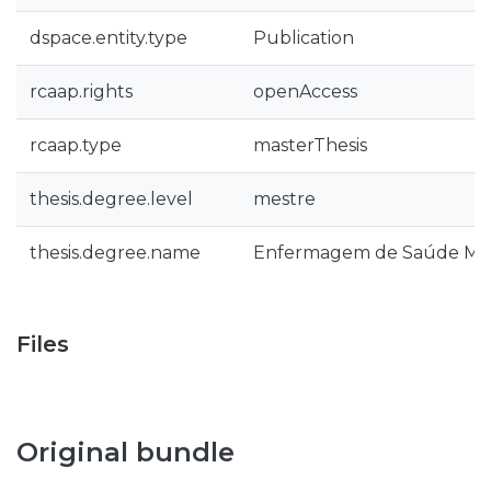
dspace.entity.type
Publication
rcaap.rights
openAccess
rcaap.type
masterThesis
thesis.degree.level
mestre
thesis.degree.name
Enfermagem de Saúde Mate
Files
Original bundle