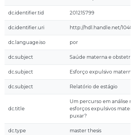
dc.identifier.tid
201215799
dc.identifier.uri
http://hdl.handle.net/1040
dc.language.iso
por
dc.subject
Saúde materna e obstetríc
dc.subject
Esforço expulsivo materno
dc.subject
Relatório de estágio
Um percurso em análise ret
dc.title
esforços expulsivos mater
puxar?
dc.type
master thesis