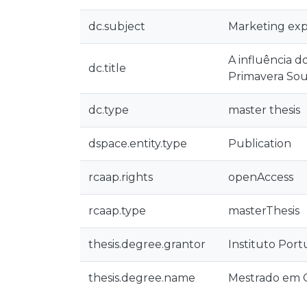
dc.subject
Marketing exp
A influência 
dc.title
Primavera So
dc.type
master thesis
dspace.entity.type
Publication
rcaap.rights
openAccess
rcaap.type
masterThesis
thesis.degree.grantor
Instituto Por
thesis.degree.name
Mestrado em 