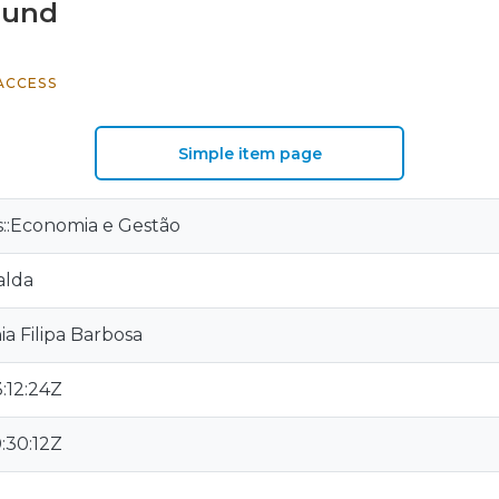
ound
ACCESS
Simple item page
is::Economia e Gestão
alda
ia Filipa Barbosa
:12:24Z
:30:12Z