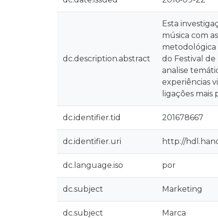
Esta investiga
música com as
metodológica q
dc.description.abstract
do Festival d
analise temáti
experiências 
ligações mais
dc.identifier.tid
201678667
dc.identifier.uri
http://hdl.han
dc.language.iso
por
dc.subject
Marketing
dc.subject
Marca