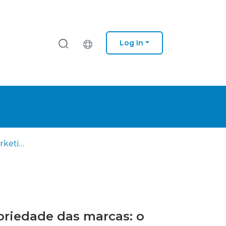
Log In
A influência do marketing experiencial na construção da notoriedade das marcas: o caso do NOS Primavera Sound
oriedade das marcas: o