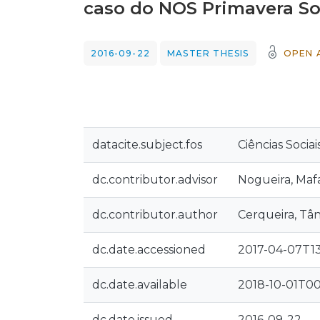
caso do NOS Primavera S
2016-09-22
MASTER THESIS
OPEN 
datacite.subject.fos
Ciências Socia
dc.contributor.advisor
Nogueira, Maf
dc.contributor.author
Cerqueira, Tân
dc.date.accessioned
2017-04-07T13
dc.date.available
2018-10-01T00
dc.date.issued
2016-09-22