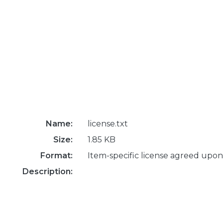
Name:
license.txt
Size:
1.85 KB
Format:
Item-specific license agreed upon
Description: