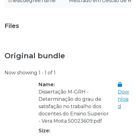
thesis.degree.name
Mestrado em Gestão de R
Files
Original bundle
Now showing
1 - 1 of 1
Name:
Dissertação M-GRH -
Dow
Determinação do grau de
nloa
satisfação no trabalho dos
d
docentes do Ensino Superior
- Vera Moita 50023609.pdf
Size: