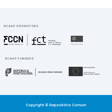
RCAAP PROMOTORS
Fundação para a Ciência
Universidade
RCAAP FUNDERS
República Portuguesa · M
União
Copyright © Repositório Comum