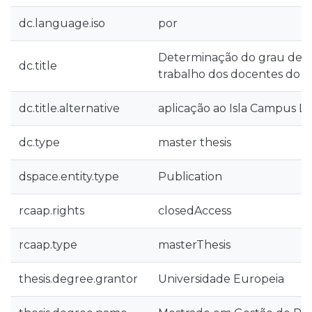
dc.language.iso
por
Determinação do grau de sa
dc.title
trabalho dos docentes do E
dc.title.alternative
aplicação ao Isla Campus Li
dc.type
master thesis
dspace.entity.type
Publication
rcaap.rights
closedAccess
rcaap.type
masterThesis
thesis.degree.grantor
Universidade Europeia