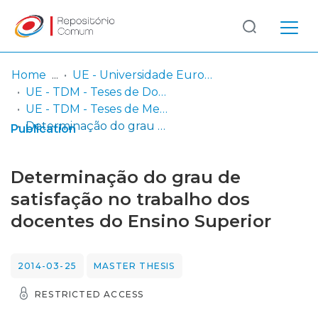
Log
(current)
In
Home
UE - Universidade Europeia
UE - TDM - Teses de Doutoramento e Mestrado
Communities
UE - TDM - Teses de Mestrado
& Collections
Determinação do grau de satisfação no trabalho dos docentes do Ensino Superior
Publication
Browse repository
Determinação do grau de
Entities
satisfação no trabalho dos
docentes do Ensino Superior
Statistics
2014-03-25
MASTER THESIS
RESTRICTED ACCESS