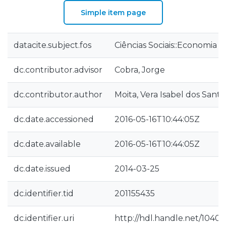
Simple item page
datacite.subject.fos
Ciências Sociais::Economia 
dc.contributor.advisor
Cobra, Jorge
dc.contributor.author
Moita, Vera Isabel dos Santo
dc.date.accessioned
2016-05-16T10:44:05Z
dc.date.available
2016-05-16T10:44:05Z
dc.date.issued
2014-03-25
dc.identifier.tid
201155435
dc.identifier.uri
http://hdl.handle.net/1040