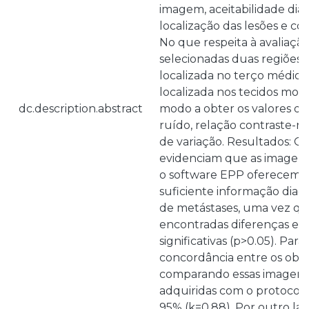
imagem, aceitabilidade diag
localização das lesões e co
No que respeita à avaliação
selecionadas duas regiões 
localizada no terço médio 
localizada nos tecidos mole
dc.description.abstract
modo a obter os valores de 
ruído, relação contraste-ru
de variação. Resultados: Os
evidenciam que as imagen
o software EPP oferecem 
suficiente informação diag
de metástases, uma vez qu
encontradas diferenças est
significativas (p>0.05). Para
concordância entre os obs
comparando essas imagens
adquiridas com o protocolo
95% (k=0.88). Por outro lad