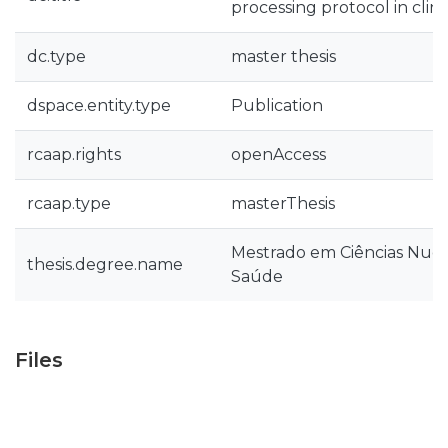
processing protocol in clini
dc.type
master thesis
dspace.entity.type
Publication
rcaap.rights
openAccess
rcaap.type
masterThesis
Mestrado em Ciências Nucl
thesis.degree.name
Saúde
Files