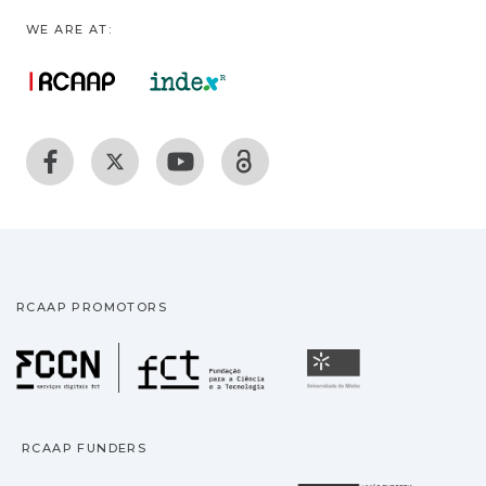
WE ARE AT:
RCAAP PROMOTORS
Fundação para a Ciência
Universidade
RCAAP FUNDERS