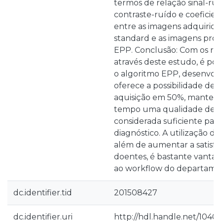
termos de relação sinal-ruí
contraste-ruído e coeficien
entre as imagens adquirid
standard e as imagens pro
EPP. Conclusão: Com os re
através deste estudo, é pos
o algoritmo EPP, desenvolv
oferece a possibilidade de
aquisição em 50%, mante
tempo uma qualidade de
considerada suficiente para
diagnóstico. A utilização de
além de aumentar a satisfa
doentes, é bastante vantaj
ao workflow do departame
dc.identifier.tid
201508427
dc.identifier.uri
http://hdl.handle.net/1040