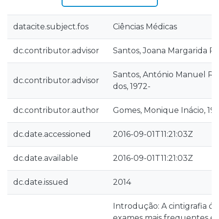
datacite.subject.fos
Ciências Médicas
dc.contributor.advisor
Santos, Joana Margarida Ro
Santos, António Manuel Ro
dc.contributor.advisor
dos, 1972-
dc.contributor.author
Gomes, Monique Inácio, 19
dc.date.accessioned
2016-09-01T11:21:03Z
dc.date.available
2016-09-01T11:21:03Z
dc.date.issued
2014
Introdução: A cintigrafia ó
exames mais frequentes e