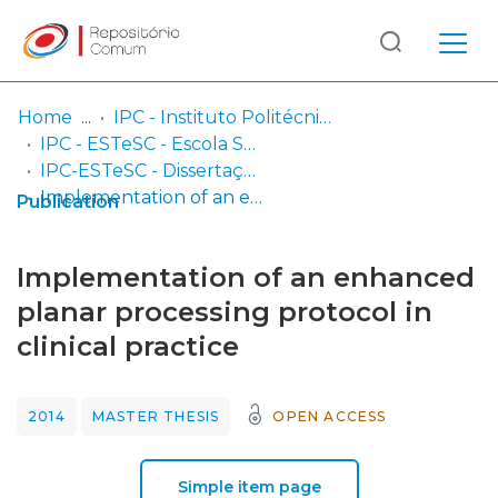
Log
(current)
In
Home
IPC - Instituto Politécnico de Coimbra
IPC - ESTeSC - Escola Superior de Tecnologia da Saúde de Coimbra
Communities
IPC-ESTeSC - Dissertações de mestrado
& Collections
Implementation of an enhanced planar processing protocol in clinical practice
Publication
Browse repository
Implementation of an enhanced
Entities
planar processing protocol in
clinical practice
Statistics
2014
MASTER THESIS
OPEN ACCESS
Simple item page