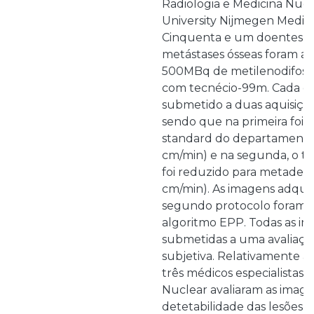
Radiologia e Medicina Nuc
University Nijmegen Medica
Cinquenta e um doentes c
metástases ósseas foram a
500MBq de metilenodifos
com tecnécio-99m. Cada do
submetido a duas aquisiçõ
sendo que na primeira foi 
standard do departamento
cm/min) e na segunda, o t
foi reduzido para metade (
cm/min). As imagens adqui
segundo protocolo foram 
algoritmo EPP. Todas as i
submetidas a uma avaliação
subjetiva. Relativamente à a
três médicos especialistas
Nuclear avaliaram as imag
detetabilidade das lesões,