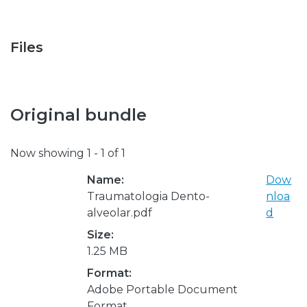
Files
Original bundle
Now showing
1 - 1 of 1
Name:
Dow
Traumatologia Dento-
nloa
alveolar.pdf
d
Size:
1.25 MB
Format:
Adobe Portable Document
Format