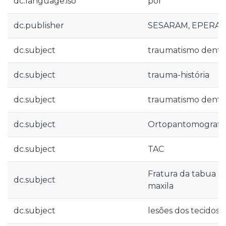
dc.language.iso
por
dc.publisher
SESARAM, EPERA
dc.subject
traumatismo dento
dc.subject
trauma-história
dc.subject
traumatismo dento-
dc.subject
Ortopantomografi
dc.subject
TAC
Fratura da tabua ós
dc.subject
maxila
dc.subject
lesões dos tecidos 