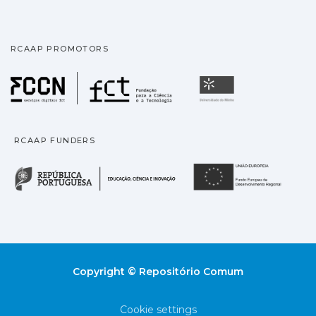
RCAAP PROMOTORS
Fundação para a Ciência
Universidade
RCAAP FUNDERS
República Portuguesa · M
União
Copyright © Repositório Comum
Cookie settings