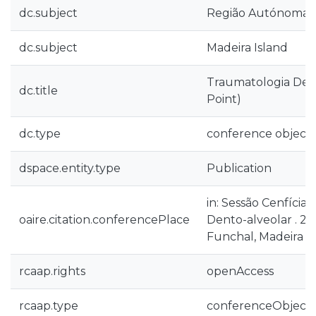
dc.subject
Região Autónoma d
dc.subject
Madeira Island
Traumatologia Den
dc.title
Point)
dc.type
conference object
dspace.entity.type
Publication
in: Sessão Cenfícia
oaire.citation.conferencePlace
Dento-alveolar . 21
Funchal, Madeira
rcaap.rights
openAccess
rcaap.type
conferenceObject