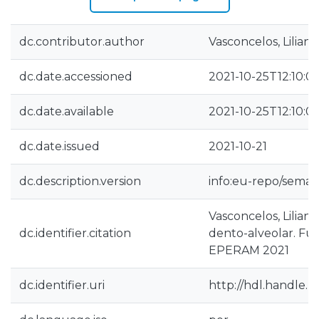
dc.contributor.author
Vasconcelos, Liliana
dc.date.accessioned
2021-10-25T12:10:0
dc.date.available
2021-10-25T12:10:0
dc.date.issued
2021-10-21
dc.description.version
info:eu-repo/semant
Vasconcelos, Lilian
dc.identifier.citation
dento-alveolar. Fu
EPERAM 2021
dc.identifier.uri
http://hdl.handle.