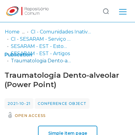
Log
(current)
In
Home
CI - Comunidades Inativas
CI - SESARAM - Serviço de Saúde da Região Autónoma da Madeira, EPERAM
Communities
SESARAM - EST - Estomatologia
& Collections
SESARAM - EST - Artigos
Publication
Traumatologia Dento-alveolar (Power Point)
Browse repository
Traumatologia Dento-alveolar
Entities
(Power Point)
Statistics
2021-10-21
CONFERENCE OBJECT
OPEN ACCESS
Simple item page