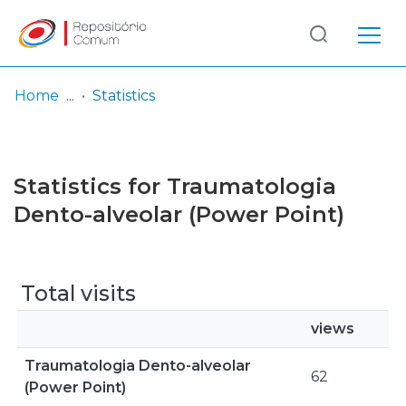
Log
(current)
In
Home
Statistics
Communities
& Collections
Statistics for Traumatologia
Browse repository
Dento-alveolar (Power Point)
Entities
Total visits
views
Traumatologia Dento-alveolar
62
(Power Point)