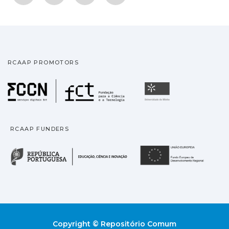
RCAAP PROMOTORS
Fundação para a Ciência
Universidade
RCAAP FUNDERS
República Portuguesa · M
União
Copyright © Repositório Comum