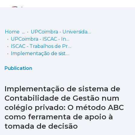
Log
(current)
In
Home
UPCoimbra - Universidade Politécnica de Coimbra
UPCoimbra - ISCAC - Instituto Superior de Contabilidade e Administração de Coimbra
Communities
ISCAC - Trabalhos de Projeto | Relatórios de Estágio
& Collections
Implementação de sistema de Contabilidade de Gestão num colégio privado: O método ABC como ferramenta de apoio à tomada de decisão
Browse repository
Publication
Entities
Implementação de sistema de
Statistics
Contabilidade de Gestão num
colégio privado: O método ABC
como ferramenta de apoio à
tomada de decisão