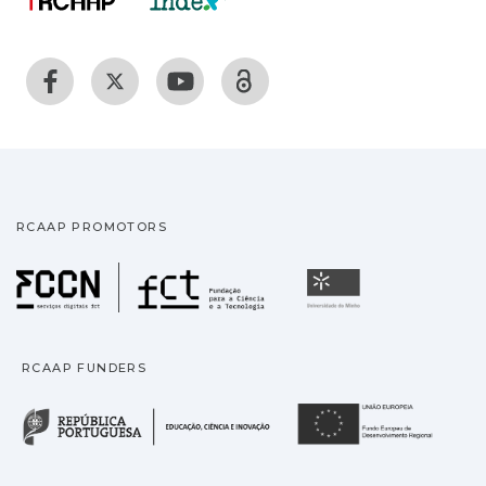
RCAAP PROMOTORS
Fundação para a Ciência
Universidade
RCAAP FUNDERS
República Portuguesa · M
União