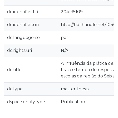
dc.identifier.tid
204135109
dc.identifier.uri
http://hdl.handle.net/1040
dc.language.iso
por
dc.rights.uri
N/A
A influência da prática des
dc.title
física e tempo de resposta
escolas da região do Seixal
dc.type
master thesis
dspace.entity.type
Publication