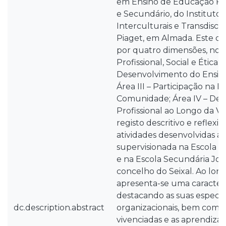
em Ensino de Educação Físi
e Secundário, do Instituto
Interculturais e Transdiscip
Piaget, em Almada. Este 
por quatro dimensões, no
Profissional, Social e Ética; Á
Desenvolvimento do Ensin
Área III – Participação na 
Comunidade; Área IV – De
Profissional ao Longo da Vi
registo descritivo e reflexi
atividades desenvolvidas ao
supervisionada na Escola B
e na Escola Secundária Joã
concelho do Seixal. Ao long
apresenta-se uma caracteri
destacando as suas especif
dc.description.abstract
organizacionais, bem como 
vivenciadas e as aprendiza