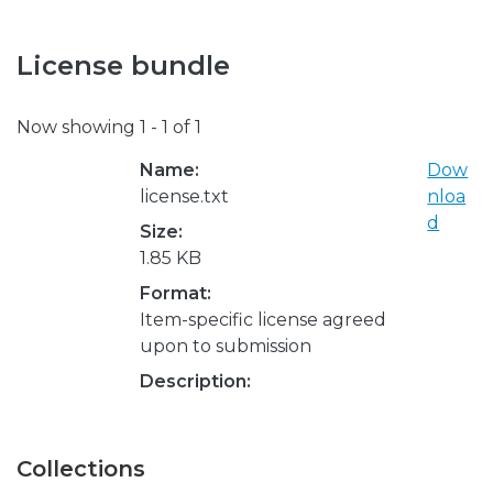
License bundle
Now showing
1 - 1 of 1
Name:
Dow
license.txt
nloa
d
Size:
1.85 KB
Format:
Item-specific license agreed
upon to submission
Description:
Collections