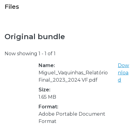
Files
Original bundle
Now showing
1 - 1 of 1
Name:
Dow
Miguel_Vaquinhas_Relatório
nloa
Final_2023_2024 VF.pdf
d
Size:
1.65 MB
Format:
Adobe Portable Document
Format