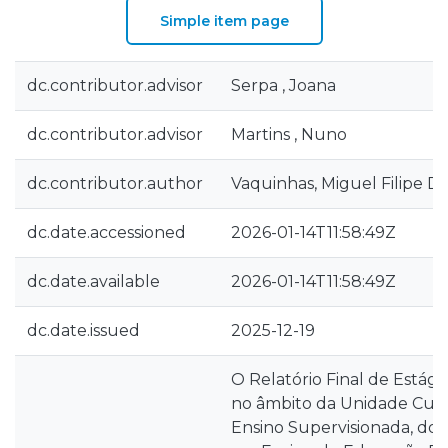
Simple item page
dc.contributor.advisor
Serpa , Joana
dc.contributor.advisor
Martins , Nuno
dc.contributor.author
Vaquinhas, Miguel Filipe D
dc.date.accessioned
2026-01-14T11:58:49Z
dc.date.available
2026-01-14T11:58:49Z
dc.date.issued
2025-12-19
O Relatório Final de Estági
no âmbito da Unidade Curri
Ensino Supervisionada, do 2