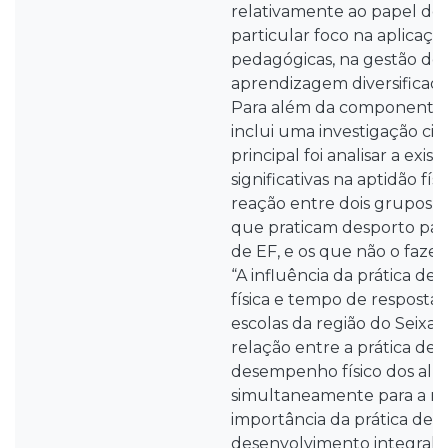
relativamente ao papel de
particular foco na aplicaçã
pedagógicas, na gestão de
aprendizagem diversificados
Para além da componente pr
inclui uma investigação cien
principal foi analisar a exis
significativas na aptidão fí
reação entre dois grupos di
que praticam desporto para
de EF, e os que não o fazem
“A influência da prática des
física e tempo de resposta
escolas da região do Seixal”
relação entre a prática des
desempenho físico dos alu
simultaneamente para a re
importância da prática des
desenvolvimento integral d