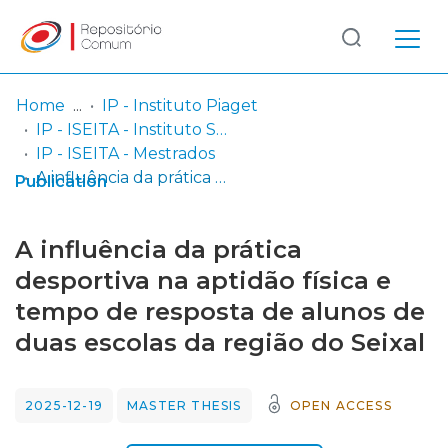
Log
(current)
In
Home
IP - Instituto Piaget
IP - ISEITA - Instituto Superior de Estudos Interculturais e Transdisciplinares de Almada
Communities
IP - ISEITA - Mestrados
& Collections
A influência da prática desportiva na aptidão física e tempo de resposta de alunos de duas escolas da região do Seixal
Publication
Browse repository
A influência da prática
Entities
desportiva na aptidão física e
tempo de resposta de alunos de
Statistics
duas escolas da região do Seixal
2025-12-19
MASTER THESIS
OPEN ACCESS