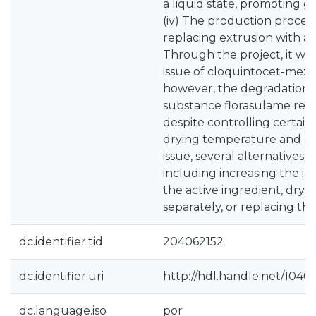
a liquid state, promoting 
(iv) The production proces
replacing extrusion with a 
Through the project, it was
issue of cloquintocet-mexyl
however, the degradation o
substance florasulame rem
despite controlling certai
drying temperature and pH.
issue, several alternatives
including increasing the ini
the active ingredient, dryi
separately, or replacing the
dc.identifier.tid
204062152
dc.identifier.uri
http://hdl.handle.net/1040
dc.language.iso
por