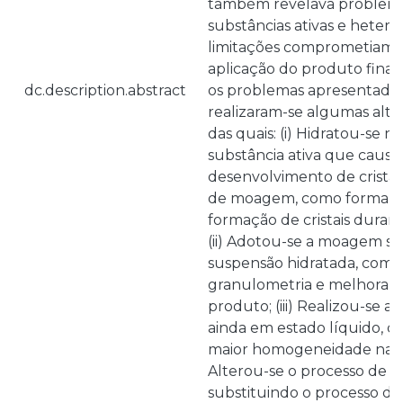
também revelava problem
substâncias ativas e heter
limitações comprometiam a
aplicação do produto final
dc.description.abstract
os problemas apresentado
realizaram-se algumas alte
das quais: (i) Hidratou-se n
substância ativa que causa
desenvolvimento de cristai
de moagem, como forma de
formação de cristais dura
(ii) Adotou-se a moagem 
suspensão hidratada, com o
granulometria e melhorar 
produto; (iii) Realizou-se a 
ainda em estado líquido, 
maior homogeneidade na fo
Alterou-se o processo de 
substituindo o processo d