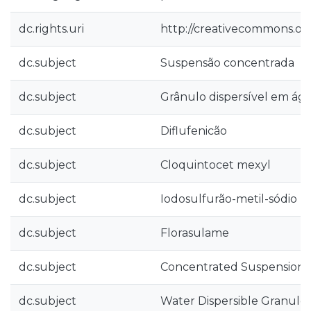
dc.rights.uri
http://creativecommons.org
dc.subject
Suspensão concentrada
dc.subject
Grânulo dispersível em ág
dc.subject
Diflufenicão
dc.subject
Cloquintocet mexyl
dc.subject
Iodosulfurão-metil-sódio
dc.subject
Florasulame
dc.subject
Concentrated Suspension
dc.subject
Water Dispersible Granule