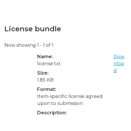
License bundle
Now showing
1 - 1 of 1
Name:
Dow
license.txt
nloa
d
Size:
1.85 KB
Format:
Item-specific license agreed
upon to submission
Description: