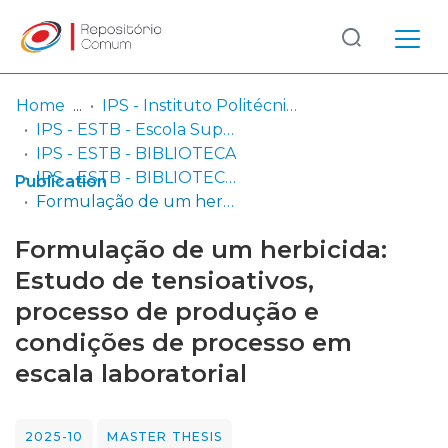
Log
(current)
In
Home
IPS - Instituto Politécnico de Setúbal
IPS - ESTB - Escola Superior de Tecnologia do Barreiro
Communities
IPS - ESTB - BIBLIOTECA
& Collections
IPS - ESTB - BIBLIOTECA - Dissertações de mestrado
Publication
Formulação de um herbicida: Estudo de tensioativos, processo de produção e condições de processo em escala laboratorial
Browse repository
Formulação de um herbicida:
Entities
Estudo de tensioativos,
processo de produção e
Statistics
condições de processo em
escala laboratorial
2025-10
MASTER THESIS