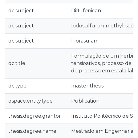
dc.subject
Diflufenican
dc.subject
Iodosulfuron-methyl-sodi
dc.subject
Florasulam
Formulação de um herbici
dc.title
tensioativos, processo de 
de processo em escala labo
dc.type
master thesis
dspace.entity.type
Publication
thesis.degree.grantor
Instituto Politécnico de Se
thesis.degree.name
Mestrado em Engenharia Bi