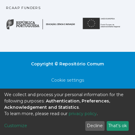
RCAAP FUNDERS
República Portuguesa · M
União
Copyright © Repositório Comum
Cookie settings
Privacy policy
We collect and process your personal information for the
following purposes:
Authentication, Preferences,
End User Agreement
Acknowledgement and Statistics
.
To learn more, please read our
privacy policy
.
Send Feedback
Customize
Decline
That's ok