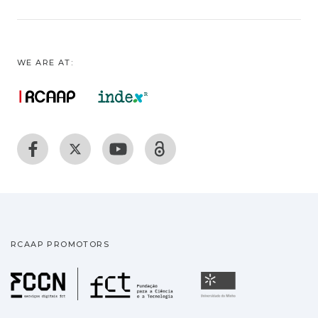
WE ARE AT:
RCAAP PROMOTORS
Fundação para a Ciência
Universidade