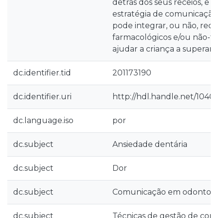
detrás dos seus receios, e
estratégia de comunicaçã
pode integrar, ou não, recu
farmacológicos e/ou não-f
ajudar a criança a superar a
dc.identifier.tid
201173190
dc.identifier.uri
http://hdl.handle.net/1040
dc.language.iso
por
dc.subject
Ansiedade dentária
dc.subject
Dor
dc.subject
Comunicação em odontope
dc.subject
Técnicas de gestão de co