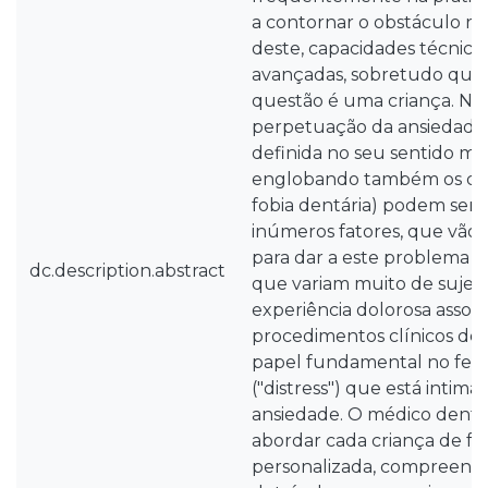
a contornar o obstáculo ref
deste, capacidades técnic
avançadas, sobretudo quan
questão é uma criança. Na
perpetuação da ansiedade d
definida no seu sentido ma
englobando também os co
fobia dentária) podem ser i
inúmeros fatores, que vão c
para dar a este problema m
dc.description.abstract
que variam muito de sujeito
experiência dolorosa associ
procedimentos clínicos 
papel fundamental no fen
("distress") que está intim
ansiedade. O médico dentis
abordar cada criança de fo
personalizada, compreende