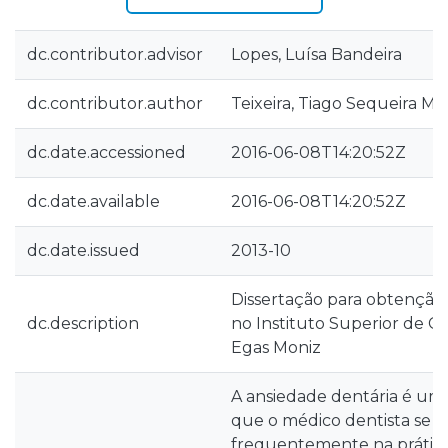
dc.contributor.advisor
Lopes, Luísa Bandeira
dc.contributor.author
Teixeira, Tiago Sequeira M
dc.date.accessioned
2016-06-08T14:20:52Z
dc.date.available
2016-06-08T14:20:52Z
dc.date.issued
2013-10
Dissertação para obtenção
dc.description
no Instituto Superior de C
Egas Moniz
A ansiedade dentária é u
que o médico dentista se 
frequentemente na prática 