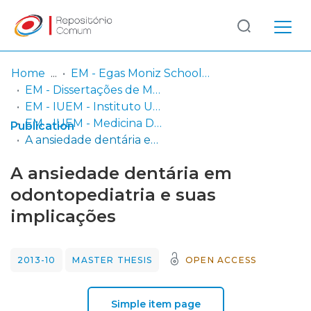
Log
(current)
In
Home
EM - Egas Moniz School of Health & Science
EM - Dissertações de Mestrado
Communities
EM - IUEM - Instituto Universitário Egas Moniz
& Collections
EM - IUEM - Medicina Dentária
Publication
A ansiedade dentária em odontopediatria e suas implicações
Browse repository
A ansiedade dentária em
Entities
odontopediatria e suas
implicações
Statistics
2013-10
MASTER THESIS
OPEN ACCESS
Simple item page