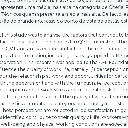
alho, ao contrário das chefias. A perceção sobre o stress 
apresenta uma média mais alta na categoria de Chefia. R
s Técnicos quem apresenta a média mais alta. De facto, es
serão de grande interesse do ponto de vista da gestão e
f this study was to analyse the factors that contribute to
 factors that lead to the context in QVT, understood the 
s in QVT and analyzed job satisfaction. The methodology
iques for information, including a survey applied to 142
bservation. This research was applied to the AMI Foundati
fluence the quality of work life, namely: (1) perception o
ut the relationship at work and opportunities for partic
ith the department and with the function, (4) perceptio
) perception about work stress and mobilization skills. Th
results of perceptions about the quality of work life are 
racteristics occupational category and employment stat
 These perceptions are reflected in job satisfaction. In g
s identified contribute to their quality of life. Workers 
 well-being and physical working conditions are especia