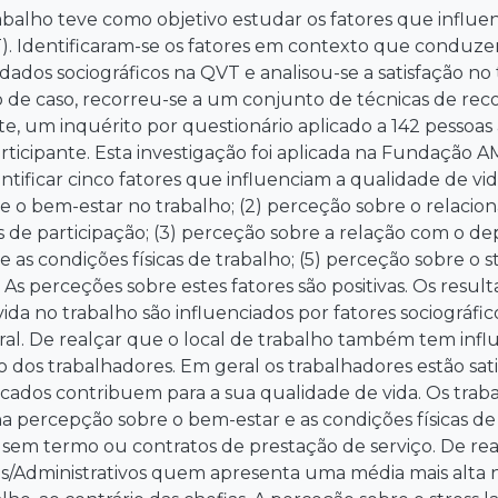
abalho teve como objetivo estudar os fatores que influe
). Identificaram-se os fatores em contexto que condu
 dados sociográficos na QVT e analisou-se a satisfação no
o de caso, recorreu-se a um conjunto de técnicas de rec
 um inquérito por questionário aplicado a 142 pessoas 
ticipante. Esta investigação foi aplicada na Fundação AM
ntificar cinco fatores que influenciam a qualidade de v
e o bem-estar no trabalho; (2) perceção sobre o relacio
 de participação; (3) perceção sobre a relação com o de
 as condições físicas de trabalho; (5) perceção sobre o s
As perceções sobre estes fatores são positivas. Os resul
ida no trabalho são influenciados por fatores sociográfic
ral. De realçar que o local de trabalho também tem infl
ão dos trabalhadores. Em geral os trabalhadores estão sat
ificados contribuem para a sua qualidade de vida. Os tr
a percepção sobre o bem-estar e as condições físicas d
 sem termo ou contratos de prestação de serviço. De rea
os/Administrativos quem apresenta uma média mais alta 