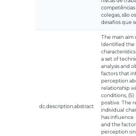
físicas de trab
competências 
colegas, são o
desafios que 
The main aim o
Identified the
characteristic
a set of techn
analysis and o
factors that in
perception abo
relationship w
conditions, (5
positive. The 
dc.description.abstract
individual cha
has influence.
and the factor
perception on