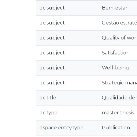
dc.subject
Bem-estar
dc.subject
Gestão estrat
dc.subject
Quality of work
dc.subject
Satisfaction
dc.subject
Well-being
dc.subject
Strategic ma
dc.title
Qualidade de 
dc.type
master thesis
dspace.entity.type
Publication