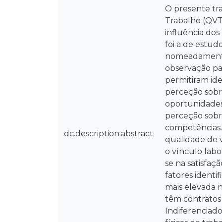
O presente tr
Trabalho (QVT
influência dos
foi a de estud
nomeadamente,
observação par
permitiram ide
perceção sobr
oportunidades
perceção sobre
competências. 
dc.description.abstract
qualidade de v
o vínculo labo
se na satisfaç
fatores ident
mais elevada n
têm contratos
Indiferenciad