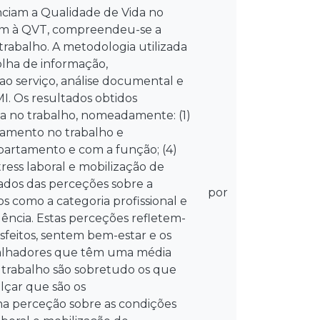
nciam a Qualidade de Vida no
zem à QVT, compreendeu-se a
 trabalho. A metodologia utilizada
olha de informação,
ao serviço, análise documental e
I. Os resultados obtidos
ida no trabalho, nomeadamente: (1)
namento no trabalho e
partamento e com a função; (4)
tress laboral e mobilização de
tados das perceções sobre a
por
os como a categoria profissional e
uência. Estas perceções refletem-
isfeitos, sentem bem-estar e os
abalhadores que têm uma média
e trabalho são sobretudo os que
lçar que são os
na perceção sobre as condições