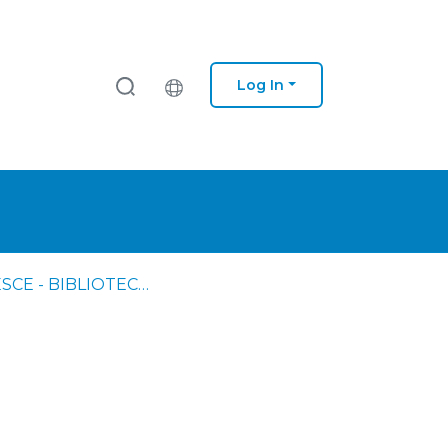
Log In
IPS - ESCE - BIBLIOTECA - Dissertações de mestrado