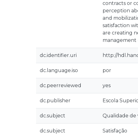
contracts or c
perception abo
and mobilizati
satisfaction w
are creating n
management o
dc.identifier.uri
http://hdl.han
dc.language.iso
por
dc.peerreviewed
yes
dc.publisher
Escola Superio
dc.subject
Qualidade de 
dc.subject
Satisfação