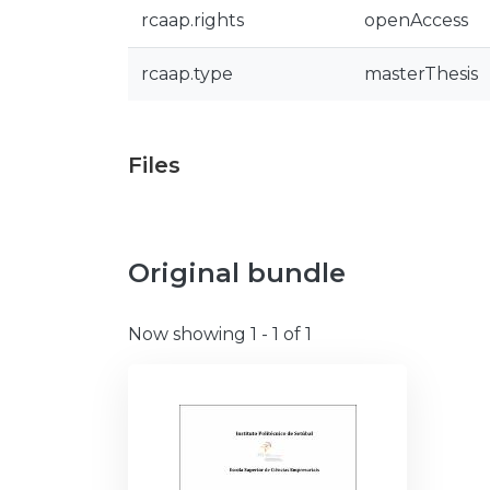
rcaap.rights
openAccess
rcaap.type
masterThesis
Files
Original bundle
Now showing
1 - 1 of 1