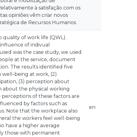
laboral e mobilização de
elativamente à satisfação com os
tas opiniões vêm criar novos
stratégica de Recursos Humanos.
 quality of work life (QWL).
influence of indivual
 used was the case study, we used
 people at the service, document
on. The results identified five
n well-being at work, (2)
ipation, (3) perception about
n about the physical working
e perceptions of these factors are
influenced by factors such as
en
us. Note that the workplace also
eneral the workers feel well-being
who have a higher average
lly those with permanent