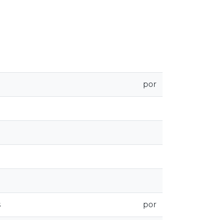
por
s
por