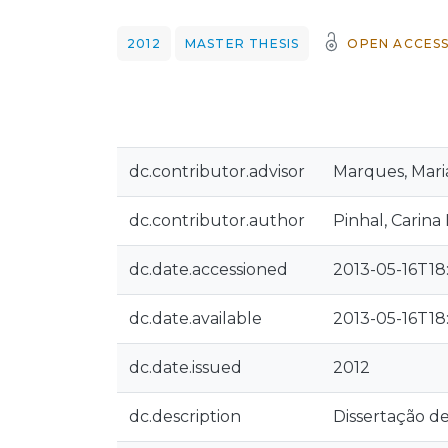
2012
MASTER THESIS
OPEN ACCES
dc.contributor.advisor
Marques, Mari
dc.contributor.author
Pinhal, Carina
dc.date.accessioned
2013-05-16T18
dc.date.available
2013-05-16T18
dc.date.issued
2012
dc.description
Dissertação d