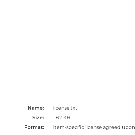
Name:
license.txt
Size:
1.82 KB
Format:
Item-specific license agreed upon