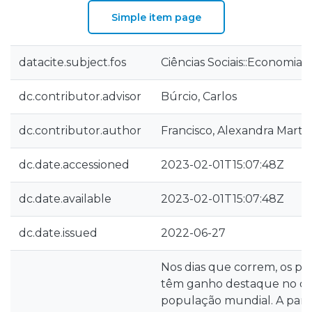
Simple item page
datacite.subject.fos
Ciências Sociais::Economia 
dc.contributor.advisor
Búrcio, Carlos
dc.contributor.author
Francisco, Alexandra Martin
dc.date.accessioned
2023-02-01T15:07:48Z
dc.date.available
2023-02-01T15:07:48Z
dc.date.issued
2022-06-27
Nos dias que correm, os p
têm ganho destaque no qu
população mundial. A par 