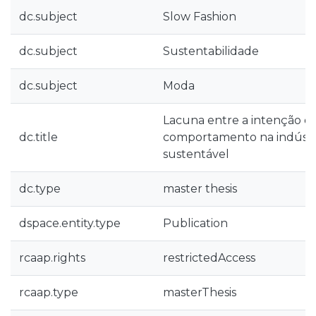
dc.subject
Slow Fashion
dc.subject
Sustentabilidade
dc.subject
Moda
Lacuna entre a intenção d
dc.title
comportamento na indústr
sustentável
dc.type
master thesis
dspace.entity.type
Publication
rcaap.rights
restrictedAccess
rcaap.type
masterThesis