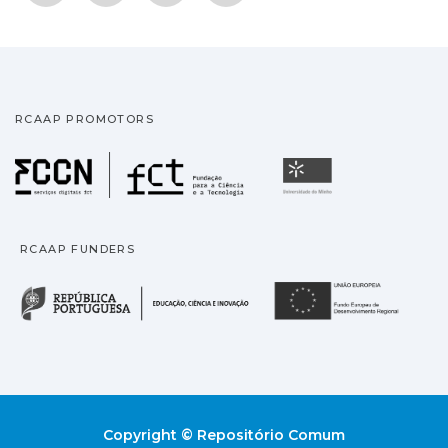
RCAAP PROMOTORS
Fundação para a Ciência
Universidade
RCAAP FUNDERS
República Portuguesa · M
União
Copyright © Repositório Comum