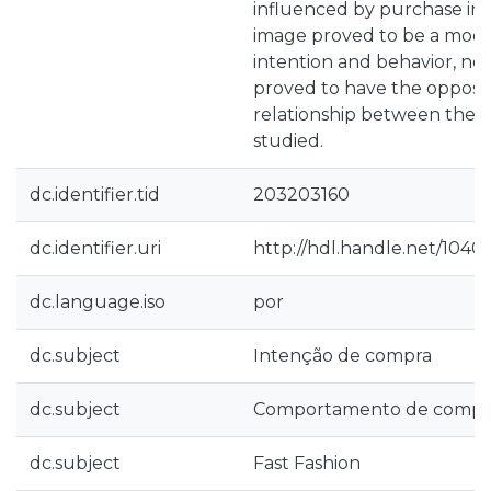
influenced by purchase in
image proved to be a mod
intention and behavior, neg
proved to have the opposit
relationship between the m
studied.
dc.identifier.tid
203203160
dc.identifier.uri
http://hdl.handle.net/1040
dc.language.iso
por
dc.subject
Intenção de compra
dc.subject
Comportamento de compr
dc.subject
Fast Fashion