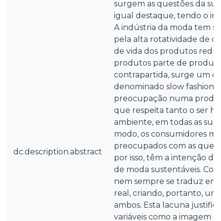
surgem as questões da sus
igual destaque, tendo o int
A indústria da moda tem si
pela alta rotatividade de c
de vida dos produtos reduz
produtos parte de produçõ
contrapartida, surge um ou
denominado slow fashion, 
preocupação numa produç
que respeita tanto o ser 
ambiente, em todas as suas
modo, os consumidores mo
preocupados com as questõ
dc.description.abstract
por isso, têm a intenção d
de moda sustentáveis. Con
nem sempre se traduz em
real, criando, portanto, um
ambos. Esta lacuna justific
variáveis como a imagem e