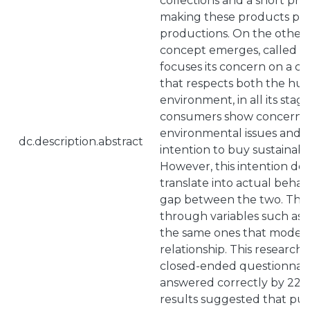
collections and a short prod
making these products part
productions. On the other
concept emerges, called sl
focuses its concern on a c
that respects both the hu
environment, in all its stages
consumers show concern 
environmental issues and, 
dc.description.abstract
intention to buy sustainabl
However, this intention do
translate into actual behavi
gap between the two. This g
through variables such as 
the same ones that modera
relationship. This research
closed-ended questionnair
answered correctly by 226
results suggested that pur