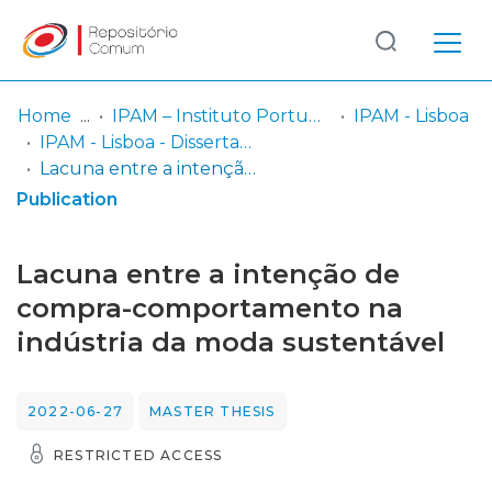
Log
(current)
In
Home
IPAM – Instituto Português de Administração de Marketing
IPAM - Lisboa
IPAM - Lisboa - Dissertação de Mestrado
Communities
Lacuna entre a intenção de compra-comportamento na indústria da moda sustentável
& Collections
Publication
Browse repository
Lacuna entre a intenção de
Entities
compra-comportamento na
indústria da moda sustentável
Statistics
2022-06-27
MASTER THESIS
RESTRICTED ACCESS