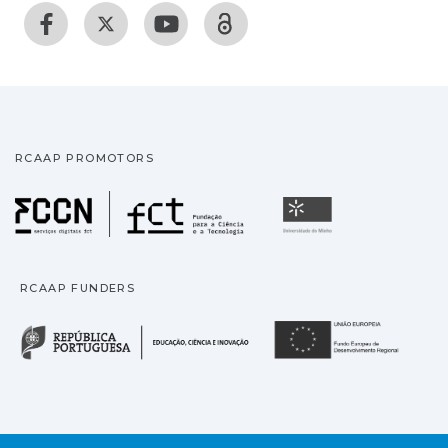
RCAAP PROMOTORS
Fundação para a Ciência
Universidade
RCAAP FUNDERS
República Portuguesa · M
União