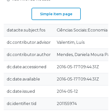
Simple item page
datacite.subject.fos
Ciências Sociais::Economia 
dc.contributor.advisor
Valentim, Luís
dc.contributor.author
Mendes, Daniela Moura Patr
dc.date.accessioned
2016-05-17T09:44:31Z
dc.date.available
2016-05-17T09:44:31Z
dc.date.issued
2014-05-12
dc.identifier.tid
201155974