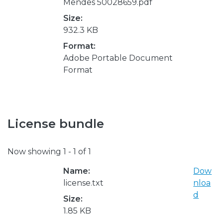
Mendes 50028659.pdf
Size:
932.3 KB
Format:
Adobe Portable Document
Format
License bundle
Now showing
1 - 1 of 1
Name:
Dow
license.txt
nloa
d
Size:
1.85 KB