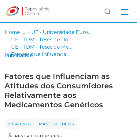
Log
(current)
In
Home
UE - Universidade Europeia
UE - TDM - Teses de Doutoramento e Mestrado
Communities
UE - TDM - Teses de Mestrado
& Collections
Fatores que Influenciam as Atitudes dos Consumidores Relativamente aos Medicamentos Genéricos
Publication
Browse repository
Fatores que Influenciam as
Entities
Atitudes dos Consumidores
Relativamente aos
Statistics
Medicamentos Genéricos
2014-05-12
MASTER THESIS
RESTRICTED ACCESS