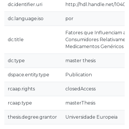
dc.identifier.uri
http://hdl.handle.net/10400
dc.language.iso
por
Fatores que Influenciam as
dc.title
Consumidores Relativamen
Medicamentos Genéricos
dc.type
master thesis
dspace.entity.type
Publication
rcaap.rights
closedAccess
rcaap.type
masterThesis
thesis.degree.grantor
Universidade Europeia