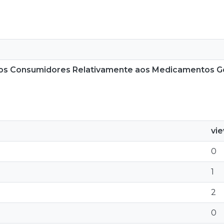
 dos Consumidores Relativamente aos Medicamentos G
vi
0
1
2
0