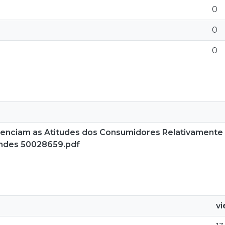
0
0
0
luenciam as Atitudes dos Consumidores Relativament
endes 50028659.pdf
v