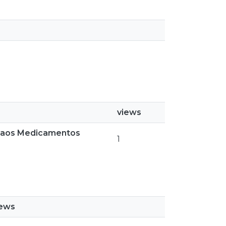
views
e aos Medicamentos
1
iews