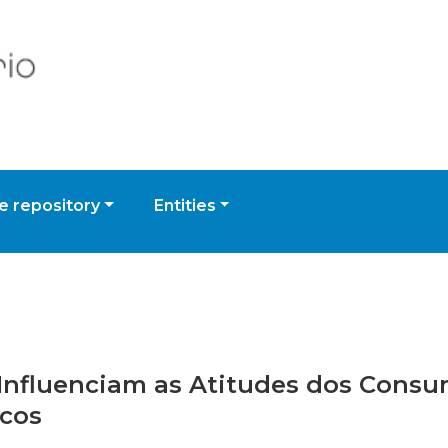
 repository
Entities
e Influenciam as Atitudes dos Cons
cos