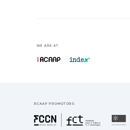
WE ARE AT:
RCAAP PROMOTORS
Fundação pa
U