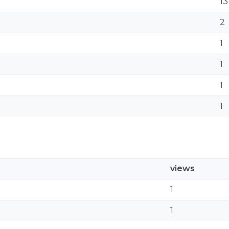
13
2
1
1
1
1
views
1
1