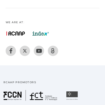
WE ARE AT:
RCAAP PROMOTORS
Fundação para a Ciência
Universidade