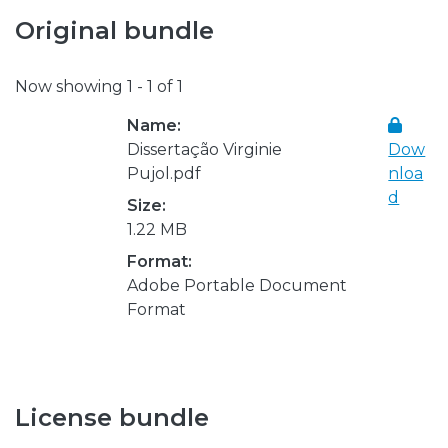
Original bundle
Now showing
1 - 1 of 1
Name:
Dissertação Virginie
Dow
Pujol.pdf
nloa
d
Size:
1.22 MB
Format:
Adobe Portable Document
Format
License bundle