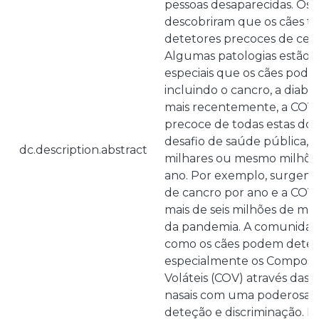
pessoas desaparecidas. Os c
descobriram que os cães 
detetores precoces de cer
Algumas patologias estão a
especiais que os cães pode
incluindo o cancro, a diabete
mais recentemente, a COVI
precoce de todas estas do
desafio de saúde pública, 
dc.description.abstract
milhares ou mesmo milhões
ano. Por exemplo, surgem 
de cancro por ano e a COVI
mais de seis milhões de mor
da pandemia. A comunidade
como os cães podem deteta
especialmente os Compost
Voláteis (COV) através das 
nasais com uma poderosa 
deteção e discriminação. Es