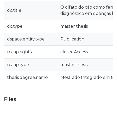
O olfato do cão como ferr
dc.title
diagnóstico em doenças 
dc.type
master thesis
dspace.entity.type
Publication
rcaap.rights
closedAccess
rcaap.type
masterThesis
thesis.degree.name
Mestrado Integrado em Med
Files