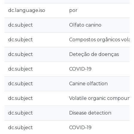
dc.language.iso
por
dc.subject
Olfato canino
dc.subject
Compostos orgânicos volát
dc.subject
Deteção de doenças
dc.subject
COVID-19
dc.subject
Canine olfaction
dc.subject
Volatile organic compound
dc.subject
Disease detection
dc.subject
COVID-19