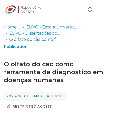
Log
(current)
In
Home
EUVG - Escola Universitária Vasco da Gama
EUVG - Dissertações do Mestrado Integrado em Medicina Veterinária
Communities
O olfato do cão como ferramenta de diagnóstico em doenças humanas
& Collections
Publication
Browse repository
O olfato do cão como
Entities
ferramenta de diagnóstico em
doenças humanas
Statistics
2023-06-01
MASTER THESIS
RESTRICTED ACCESS