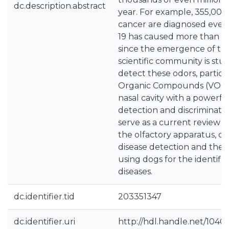
dc.description.abstract
year. For example, 355,000
cancer are diagnosed ever
19 has caused more than six
since the emergence of th
scientific community is st
detect these odors, particul
Organic Compounds (VOCs) 
nasal cavity with a powerful 
detection and discriminatio
serve as a current review 
the olfactory apparatus, do
disease detection and the s
using dogs for the identific
diseases.
dc.identifier.tid
203351347
dc.identifier.uri
http://hdl.handle.net/1040