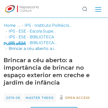
Log
(current)
In
Home
IPS - Instituto Politécnico de Setúbal
IPS - ESE - Escola Superior de Educação
Communities
IPS - ESE - BIBLIOTECA
& Collections
IPS - ESE - BIBLIOTECA - Dissertações de mestrado
Publication
Brincar a céu aberto: a importância de brincar no espaço exterior em creche e jardim de infância
Browse repository
Brincar a céu aberto: a
Entities
importância de brincar no
espaço exterior em creche e
Statistics
jardim de infância
2019-06
MASTER THESIS
OPEN ACCESS