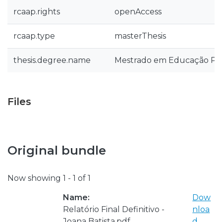
rcaap.rights
openAccess
rcaap.type
masterThesis
thesis.degree.name
Mestrado em Educação Pré
Files
Original bundle
Now showing
1 - 1 of 1
Name:
Dow
Relatório Final Definitivo -
nloa
Joana Batista.pdf
d