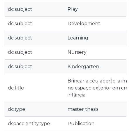
dc.subject
Play
dc.subject
Development
dc.subject
Learning
dc.subject
Nursery
dc.subject
Kindergarten
Brincar a céu aberto: a imp
dc.title
no espaço exterior em crec
infância
dc.type
master thesis
dspace.entity.type
Publication