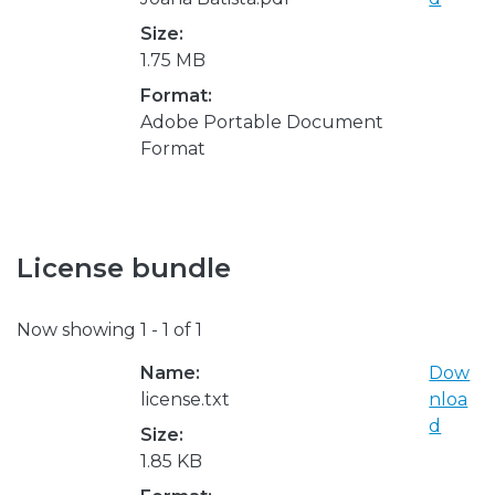
Size:
1.75 MB
Format:
Adobe Portable Document
Format
License bundle
Now showing
1 - 1 of 1
Name:
Dow
license.txt
nloa
d
Size:
1.85 KB