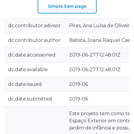
Simple item page
dc.contributor.advisor
Pires, Ana Luísa de Oliveira
dc.contributor.author
Batista, Joana Raquel Caet
dc.date.accessioned
2019-06-27T12:48:01Z
dc.date.available
2019-06-27T12:48:01Z
dc.date.issued
2019-06
dc.date.submitted
2019-06
Este projeto tem como tem
Espaço Exterior em contex
jardim de infância e possui