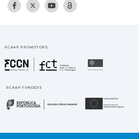
RCAAP PROMOTORS
Fundação para a Ciência
Universidade
RCAAP FUNDERS
República Portuguesa · M
União