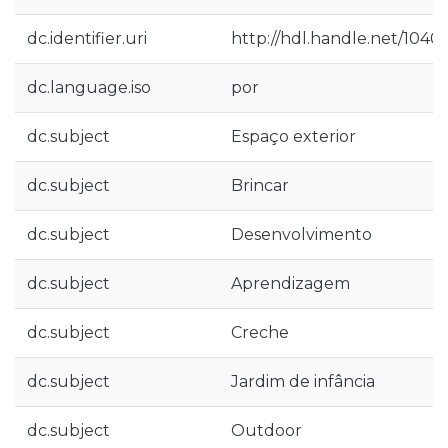
dc.identifier.uri
http://hdl.handle.net/1040
dc.language.iso
por
dc.subject
Espaço exterior
dc.subject
Brincar
dc.subject
Desenvolvimento
dc.subject
Aprendizagem
dc.subject
Creche
dc.subject
Jardim de infância
dc.subject
Outdoor