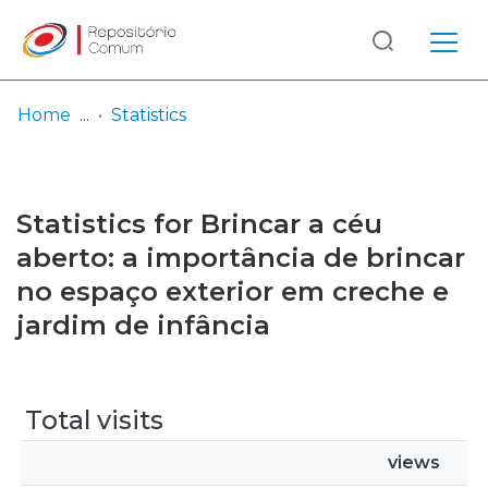
Log
(current)
In
Home
Statistics
Communities
& Collections
Statistics for Brincar a céu
Browse repository
aberto: a importância de brincar
no espaço exterior em creche e
Entities
jardim de infância
Total visits
views