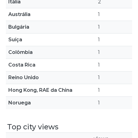
Itália
2
Austrália
1
Bulgária
1
Suíça
1
Colômbia
1
Costa Rica
1
Reino Unido
1
Hong Kong, RAE da China
1
Noruega
1
Top city views