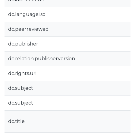
dc.language.iso
dc.peerreviewed
dc.publisher
dc.relation.publisherversion
dc.rights.uri
dc.subject
dc.subject
dc.title