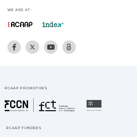
WE ARE AT:
RCAAP PROMOTORS
Fundação para a Ciência
Universidade
RCAAP FUNDERS