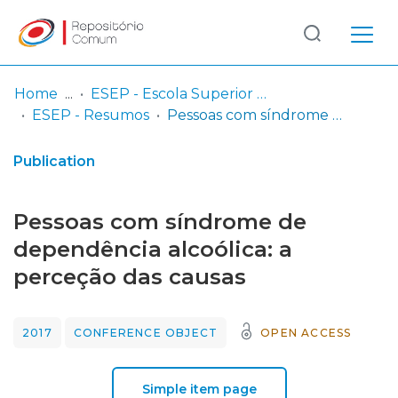
Log
(current)
In
Home
ESEP - Escola Superior de Enfermagem - Universidade do Porto
ESEP - Resumos
Pessoas com síndrome de dependência alcoólica: a perceção das causas
Communities
& Collections
Publication
Browse repository
Pessoas com síndrome de
Entities
dependência alcoólica: a
perceção das causas
Statistics
2017
CONFERENCE OBJECT
OPEN ACCESS
Simple item page