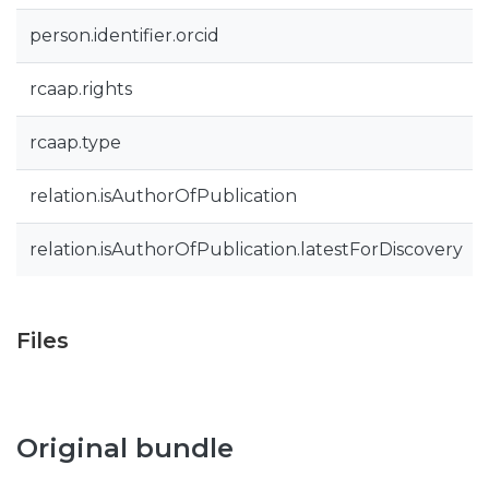
person.identifier.orcid
rcaap.rights
rcaap.type
relation.isAuthorOfPublication
relation.isAuthorOfPublication.latestForDiscovery
Files
Original bundle