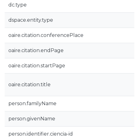
dc.type
dspace.entity.type
oaire.citation.conferencePlace
oaire.citation.endPage
oaire.citation.startPage
oaire.citation.title
person.familyName
person.givenName
person.identifier.ciencia-id