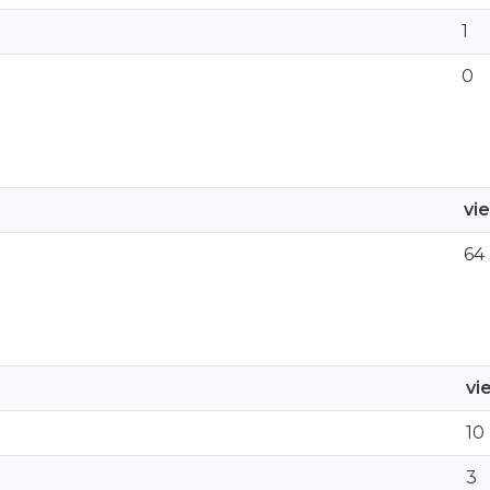
1
0
vi
64
vi
10
3