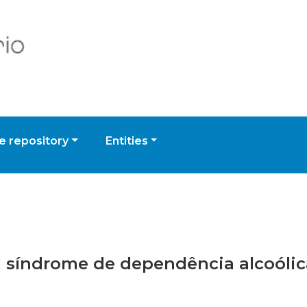
 repository
Entities
m síndrome de dependência alcoólic