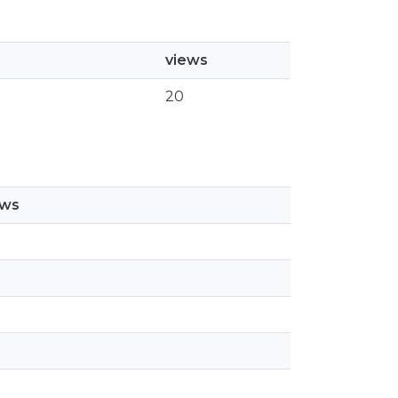
views
20
ews