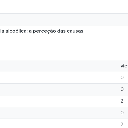
 alcoólica: a perceção das causas
vi
0
0
2
0
2