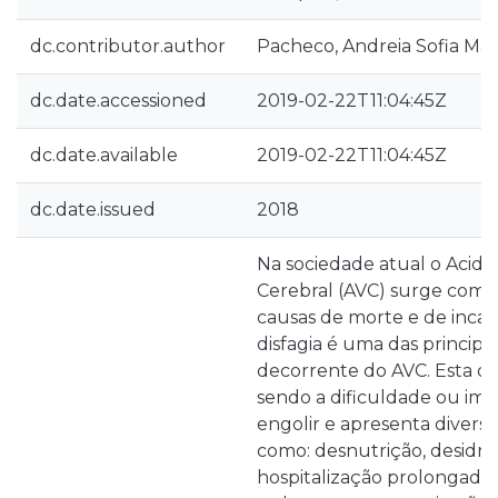
dc.contributor.author
Pacheco, Andreia Sofia Mar
dc.date.accessioned
2019-02-22T11:04:45Z
dc.date.available
2019-02-22T11:04:45Z
dc.date.issued
2018
Na sociedade atual o Acide
Cerebral (AVC) surge como 
causas de morte e de incap
disfagia é uma das principai
decorrente do AVC. Esta d
sendo a dificuldade ou imp
engolir e apresenta divers
como: desnutrição, desidra
hospitalização prolongada