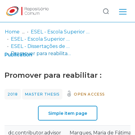
Log
(current)
In
Home
ESEL - Escola Superior de Enfermagem de Lisboa
ESEL - Escola Superior de Enfermagem de Lisboa
Communities
ESEL - Dissertações de Mestrado
& Collections
Promover para reabilitar :
Publication
Browse repository
Promover para reabilitar :
Entities
2018
MASTER THESIS
OPEN ACCESS
Statistics
Simple item page
dc.contributor.advisor
Marques, Maria de Fátima