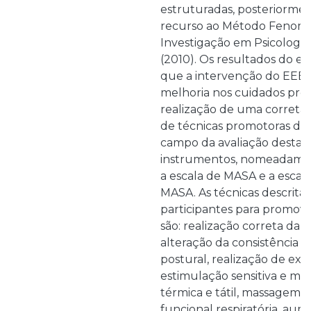
estruturadas, posteriormen
recurso ao Método Fenom
Investigação em Psicologia,
(2010). Os resultados do e
que a intervenção do EEE
melhoria nos cuidados pres
realização de uma correta 
de técnicas promotoras da
campo da avaliação destaca
instrumentos, nomeadamen
a escala de MASA e a escal
MASA. As técnicas descritas
participantes para promov
são: realização correta da h
alteração da consistência a
postural, realização de exerc
estimulação sensitiva e mo
térmica e tátil, massagem,
funcional respiratória, a