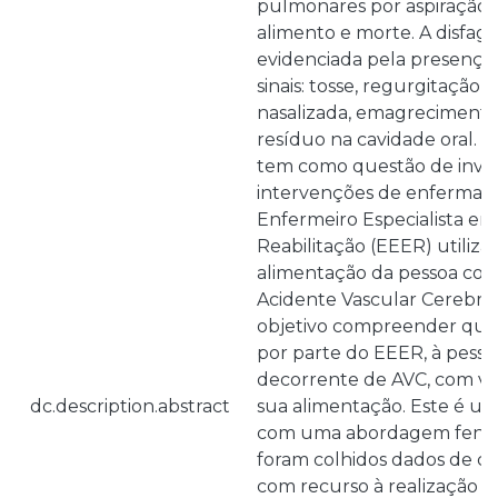
pulmonares por aspiração d
alimento e morte. A disfagi
evidenciada pela presença
sinais: tosse, regurgitação na
nasalizada, emagreciment
resíduo na cavidade oral. 
tem como questão de invest
intervenções de enferma
Enfermeiro Especialista 
Reabilitação (EEER) utiliz
alimentação da pessoa com 
Acidente Vascular Cerebra
objetivo compreender quai
por parte do EEER, à pesso
decorrente de AVC, com vi
dc.description.abstract
sua alimentação. Este é um
com uma abordagem fenom
foram colhidos dados de ci
com recurso à realização de