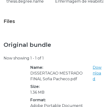
thesis.degree.name
Enfermagem de Reabilitaç
Files
Original bundle
Now showing
1 - 1 of 1
Name:
Dow
DISSERTACAO MESTRADO
nloa
FINAL Sofia Pacheco.pdf
d
Size:
1.36 MB
Format:
Adobe Portable Document