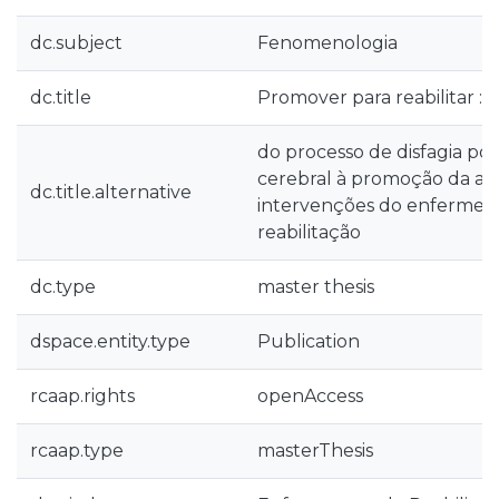
dc.subject
Fenomenologia
dc.title
Promover para reabilitar :
do processo de disfagia por
cerebral à promoção da al
dc.title.alternative
intervenções do enfermeiro
reabilitação
dc.type
master thesis
dspace.entity.type
Publication
rcaap.rights
openAccess
rcaap.type
masterThesis