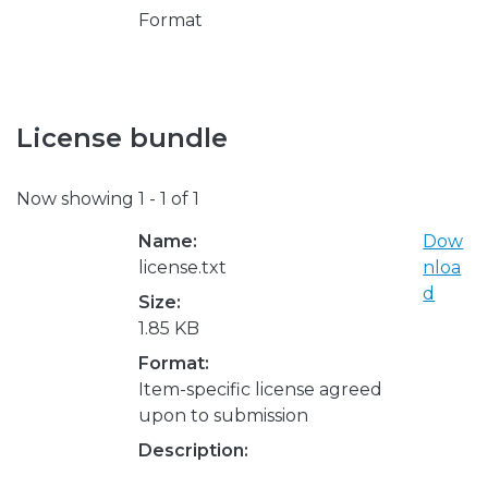
Format
License bundle
Now showing
1 - 1 of 1
Name:
Dow
license.txt
nloa
d
Size:
1.85 KB
Format:
Item-specific license agreed
upon to submission
Description: