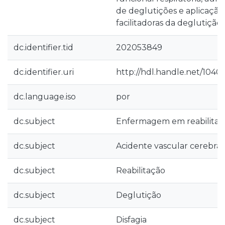
de deglutições e aplicaçã
facilitadoras da deglutição.
dc.identifier.tid
202053849
dc.identifier.uri
http://hdl.handle.net/1040
dc.language.iso
por
dc.subject
Enfermagem em reabilitaç
dc.subject
Acidente vascular cerebral
dc.subject
Reabilitação
dc.subject
Deglutição
dc.subject
Disfagia