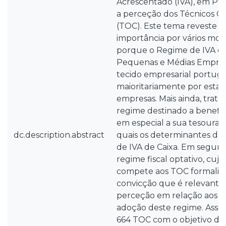
Acrescentado (IVA), em Por
a perceção dos Técnicos Ofi
(TOC). Este tema reveste p
importância por vários moti
porque o Regime de IVA de 
Pequenas e Médias Empres
tecido empresarial portugu
maioritariamente por esta 
empresas. Mais ainda, trat
regime destinado a benefic
em especial a sua tesouraria
dc.description.abstract
quais os determinantes da
de IVA de Caixa. Em segun
regime fiscal optativo, cuj
compete aos TOC formaliza
convicção que é relevante 
perceção em relação aos d
adoção deste regime. Assim
664 TOC com o objetivo de 