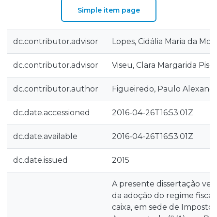
Simple item page
dc.contributor.advisor
Lopes, Cidália Maria da Mot
dc.contributor.advisor
Viseu, Clara Margarida Pisc
dc.contributor.author
Figueiredo, Paulo Alexand
dc.date.accessioned
2016-04-26T16:53:01Z
dc.date.available
2016-04-26T16:53:01Z
dc.date.issued
2015
A presente dissertação vers
da adoção do regime fiscal
caixa, em sede de Imposto 