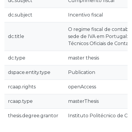
dc.subject
Cumprimento fiscal
dc.subject
Incentivo fiscal
O regime fiscal de contabil
dc.title
sede de IVA em Portugal: 
Técnicos Oficiais de Contas
dc.type
master thesis
dspace.entity.type
Publication
rcaap.rights
openAccess
rcaap.type
masterThesis
thesis.degree.grantor
Instituto Politécnico de Co