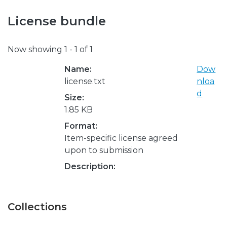
License bundle
Now showing
1 - 1 of 1
Name:
Dow
license.txt
nloa
d
Size:
1.85 KB
Format:
Item-specific license agreed
upon to submission
Description:
Collections