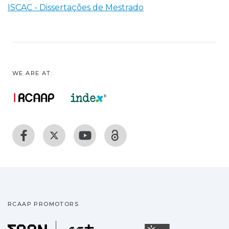
ISCAC - Dissertações de Mestrado
WE ARE AT:
RCAAP PROMOTORS
Fundação para a Ciência