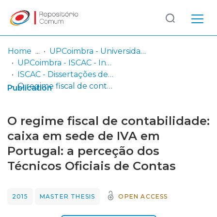
Log
(current)
In
Home
UPCoimbra - Universidade Politécnica de Coimbra
UPCoimbra - ISCAC - Instituto Superior de Contabilidade e Administração de Coimbra
Communities
ISCAC - Dissertações de Mestrado
& Collections
O regime fiscal de contabilidade: caixa em sede de IVA em Portugal: a perceção dos Técnicos Oficiais de Contas
Publication
Browse repository
O regime fiscal de contabilidade:
Entities
caixa em sede de IVA em
Portugal: a perceção dos
Statistics
Técnicos Oficiais de Contas
2015
MASTER THESIS
OPEN ACCESS