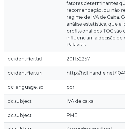
fatores determinantes que
recomendação, ou não re
regime de IVA de Caixa. Co
análise estatística, que a i
profissional dos TOC são os
influenciam a decisão de o
Palavras
dc.identifier.tid
201132257
dc.identifier.uri
http://hdl.handle.net/1040
dc.language.iso
por
dc.subject
IVA de caixa
dc.subject
PME