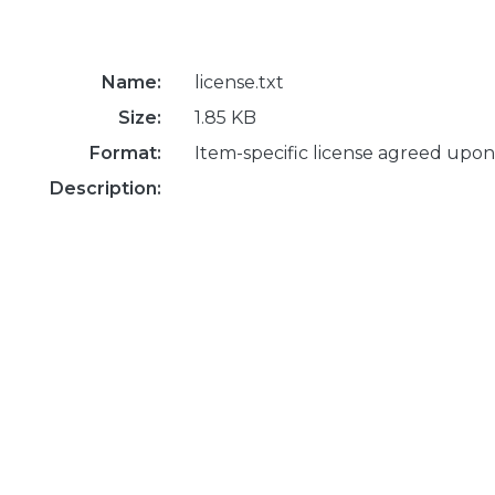
Name:
license.txt
Size:
1.85 KB
Format:
Item-specific license agreed upon
Description: