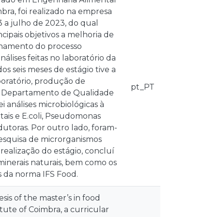
mbra, foi realizado na empresa
 a julho de 2023, do qual
cipais objetivos a melhoria de
anhamento do processo
lises feitas no laboratório da
os seis meses de estágio tive a
boratório, produção de
pt_PT
o Departamento de Qualidade
 análises microbiológicas à
tais e E.coli, Pseudomonas
dutoras. Por outro lado, foram-
pesquisa de microrganismos
realização do estágio, concluí
minerais naturais, bem como os
s da norma IFS Food.
esis of the master’s in food
tute of Coimbra, a curricular