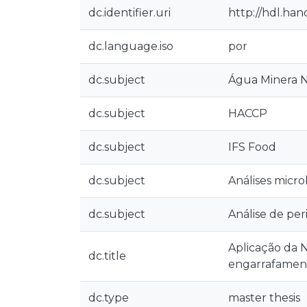
dc.identifier.uri
http://hdl.han
dc.language.iso
por
dc.subject
Água Minera N
dc.subject
HACCP
dc.subject
IFS Food
dc.subject
Análises micro
dc.subject
Análise de per
Aplicação da 
dc.title
engarrafamen
dc.type
master thesis