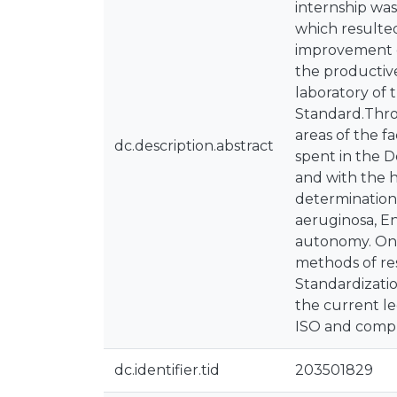
internship wa
which resulted
improvement of
the productive
laboratory of 
Standard.Thro
areas of the f
dc.description.abstract
spent in the D
and with the h
determination 
aeruginosa, En
autonomy. On t
methods of res
Standardizatio
the current le
ISO and compli
dc.identifier.tid
203501829