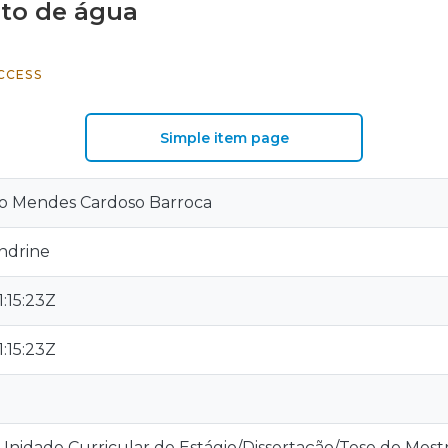
to de água
CCESS
Simple item page
oão Mendes Cardoso Barroca
ndrine
:15:23Z
:15:23Z
Unidade Curricular de Estágio/Dissertação/Tese do Mes