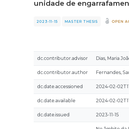
unidade de engarrafamen
2023-11-15
MASTER THESIS
OPEN A
dc.contributor.advisor
Dias, Maria J
dc.contributor.author
Fernandes, Sa
dc.date.accessioned
2024-02-02T11
dc.date.available
2024-02-02T11
dc.date.issued
2023-11-15
No âmbito da 