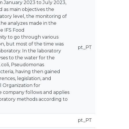
m January 2023 to July 2023,
d as main objectives the
tory level, the monitoring of
 the analyzes made in the
he IFS Food
ity to go through various
on, but most of the time was
pt_PT
oratory. In the laboratory
ses to the water for the
E.coli, Pseudomonas
cteria, having then gained
ences, legislation, and
l Organization for
he company follows and applies
aboratory methods according to
pt_PT