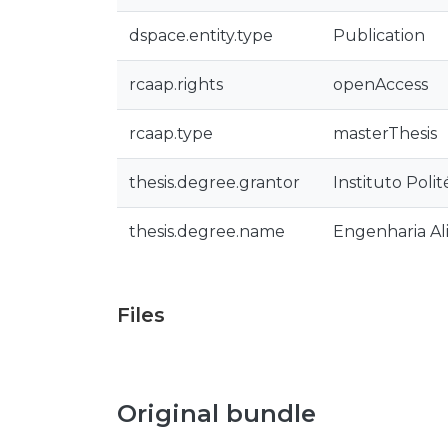
dspace.entity.type
Publication
rcaap.rights
openAccess
rcaap.type
masterThesis
thesis.degree.grantor
Instituto Poli
thesis.degree.name
Engenharia Al
Files
Original bundle