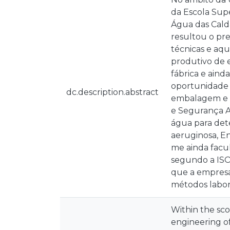
da Escola Supe
Água das Cald
resultou o pre
técnicas e aq
produtivo de e
fábrica e aind
oportunidade 
dc.description.abstract
embalagem e e
e Segurança Al
água para dete
aeruginosa, En
me ainda facu
segundo a ISO 
que a empresa 
métodos labor
Within the scop
engineering of