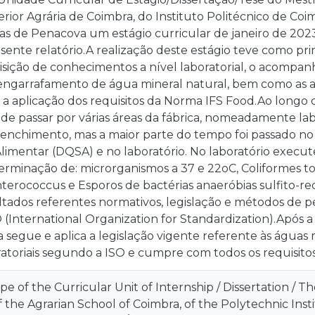
rior Agrária de Coimbra, do Instituto Politécnico de Coi
as de Penacova um estágio curricular de janeiro de 2023
sente relatório.A realização deste estágio teve como prin
uisição de conhecimentos a nível laboratorial, o acomp
ngarrafamento de água mineral natural, bem como as aná
a a aplicação dos requisitos da Norma IFS Food.Ao longo d
de passar por várias áreas da fábrica, nomeadamente la
nchimento, mas a maior parte do tempo foi passado n
imentar (DQSA) e no laboratório. No laboratório executei
rminação de: microrganismos a 37 e 22oC, Coliformes to
terococcus e Esporos de bactérias anaeróbias sulfito-re
ltados referentes normativos, legislação e métodos de 
(International Organization for Standardization).Após a 
segue e aplica a legislação vigente referente às águas 
atoriais segundo a ISO e cumpre com todos os requisito
e of the Curricular Unit of Internship / Dissertation / Th
 the Agrarian School of Coimbra, of the Polytechnic Insti