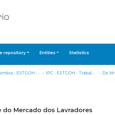
 repository
Entities
Statistics
UPCoimbra - ESTGOH - Escola Superior de Tecnologia e Gestão de Oliveira do Hospital
IPC - ESTGOH - Trabalhos de Projeto/Relatórios de Estágio
se do Mercado dos Lavradores