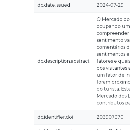
dc.date.issued
2024-07-29
O Mercado dos 
ocupando um l
compreender o 
sentimento var
comentários d
sentimentos e 
dc.description.abstract
fatores e quai
dos visitantes
um fator de in
foram próximo
do turista. Es
Mercado dos L
contributos pa
dc.identifier.doi
203907370