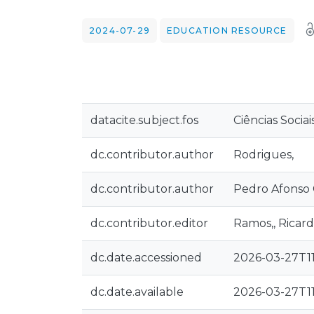
2024-07-29
EDUCATION RESOURCE
datacite.subject.fos
Ciências Sociai
dc.contributor.author
Rodrigues,
dc.contributor.author
Pedro Afonso 
dc.contributor.editor
Ramos,, Ricardo
dc.date.accessioned
2026-03-27T11
dc.date.available
2026-03-27T11