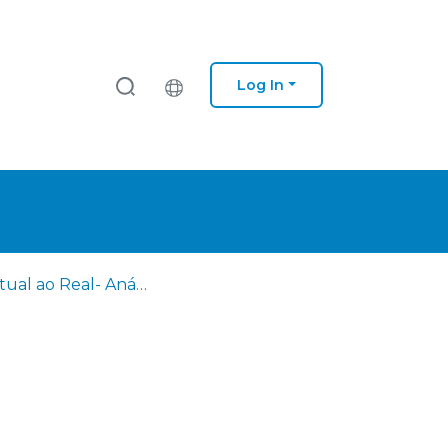
Log In
Do Virtual ao Real- Análise do Mercado dos Lavradores