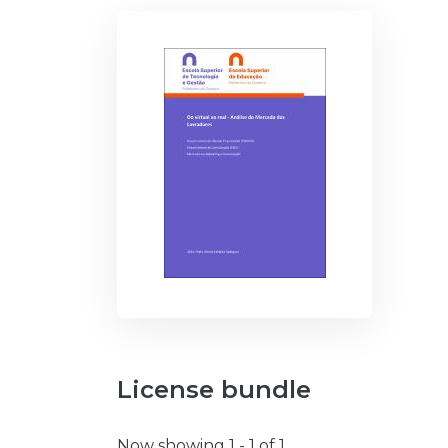
License bundle
Now showing
1 - 1 of 1