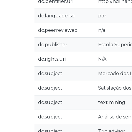
dc.identifier.uri
http://hdl.ha
dc.language.iso
por
dc.peerreviewed
n/a
dc.publisher
Escola Superio
dc.rights.uri
N/A
dc.subject
Mercado dos L
dc.subject
Satisfação dos
dc.subject
text mining
dc.subject
Análise de se
dc.subject
Trip advisor