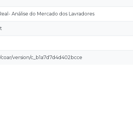
Real- Análise do Mercado dos Lavradores
t
rg/coar/version/c_b1a7d7d4d402bcce