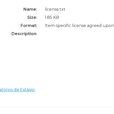
Name:
license.txt
Size:
1.85 KB
Format:
Item-specific license agreed upon
Description:
tórios de Estágio