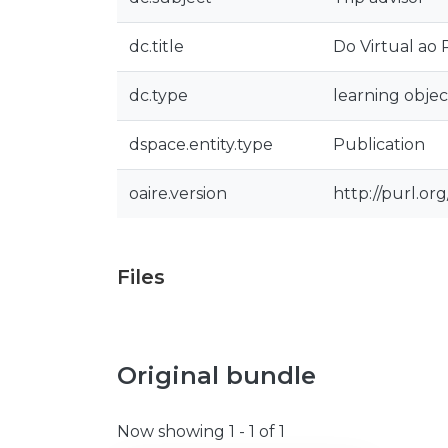
dc.title
Do Virtual ao 
dc.type
learning objec
dspace.entity.type
Publication
oaire.version
http://purl.o
Files
Original bundle
Now showing
1 - 1 of 1