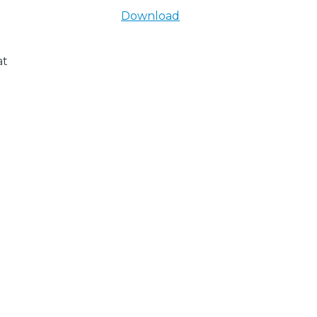
Download
at