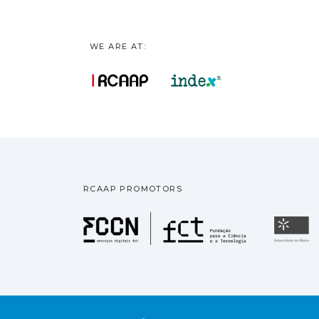
WE ARE AT:
RCAAP PROMOTORS
Fundação pa
U