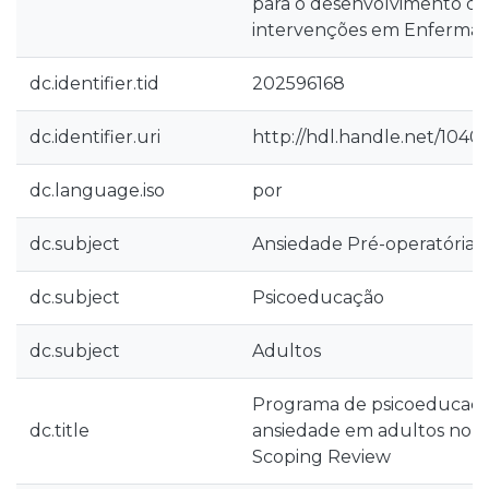
para o desenvolvimento de
intervenções em Enferma
dc.identifier.tid
202596168
dc.identifier.uri
http://hdl.handle.net/1040
dc.language.iso
por
dc.subject
Ansiedade Pré-operatória
dc.subject
Psicoeducação
dc.subject
Adultos
Programa de psicoeducaçã
dc.title
ansiedade em adultos no p
Scoping Review