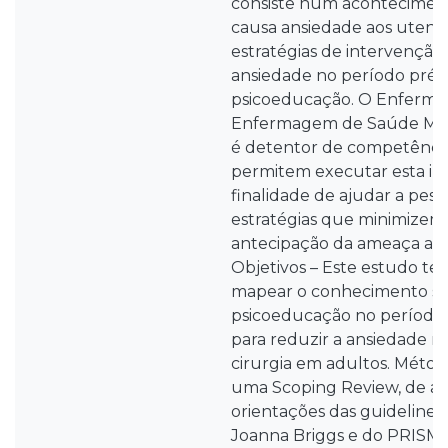
consiste num aconteciment
causa ansiedade aos utent
estratégias de intervenção
ansiedade no período pré-o
psicoeducação. O Enfermei
Enfermagem de Saúde Ment
é detentor de competência
permitem executar esta in
finalidade de ajudar a pess
estratégias que minimizem
antecipação da ameaça asso
Objetivos – Este estudo te
mapear o conhecimento so
psicoeducação no período 
para reduzir a ansiedade r
cirurgia em adultos. Métod
uma Scoping Review, de a
orientações das guidelines 
Joanna Briggs e do PRISMA