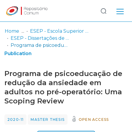
Log
(current)
In
Home
ESEP - Escola Superior de Enfermagem - Universidade do Porto
ESEP - Dissertações de Mestrado
Communities
Programa de psicoeducação de redução da ansiedade em adultos no pré-operatório: Uma Scoping Review
& Collections
Publication
Browse repository
Programa de psicoeducação de
Entities
redução da ansiedade em
adultos no pré-operatório: Uma
Statistics
Scoping Review
2020-11
MASTER THESIS
OPEN ACCESS