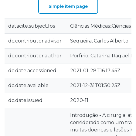
Simple item page
datacite.subject.fos
Ciências Médicas::Ciências 
dc.contributor.advisor
Sequeira, Carlos Alberto
dc.contributor.author
Porfírio, Catarina Raquel Fe
dc.date.accessioned
2021-01-28T16:17:45Z
dc.date.available
2021-12-31T01:30:25Z
dc.date.issued
2020-11
Introdução - A cirurgia, at
considerada como um trat
muitas doenças e lesões. O 