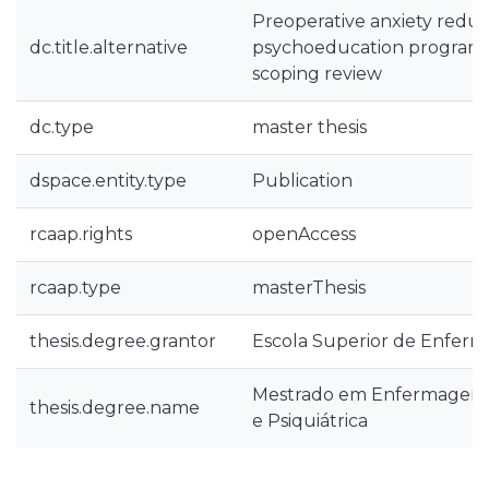
Preoperative anxiety reduc
dc.title.alternative
psychoeducation program i
scoping review
dc.type
master thesis
dspace.entity.type
Publication
rcaap.rights
openAccess
rcaap.type
masterThesis
thesis.degree.grantor
Escola Superior de Enfer
Mestrado em Enfermagem 
thesis.degree.name
e Psiquiátrica