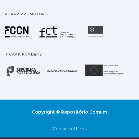
RCAAP PROMOTORS
Fundação para a Ciência
Universidade
RCAAP FUNDERS
República Portuguesa · M
União
Copyright © Repositório Comum
Cookie settings