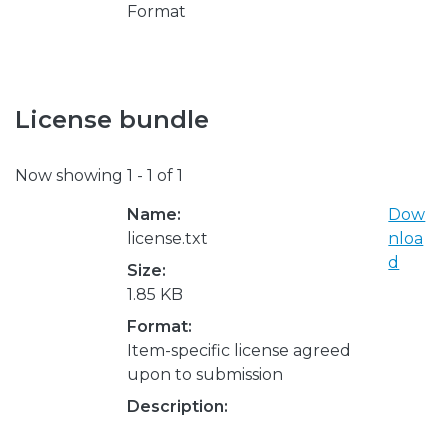
Format
License bundle
Now showing
1 - 1 of 1
Name:
Dow
license.txt
nloa
d
Size:
1.85 KB
Format:
Item-specific license agreed
upon to submission
Description: