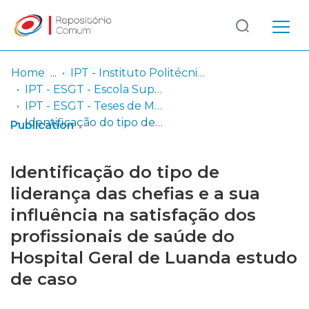
Log
(current)
In
Home
IPT - Instituto Politécnico de Tomar
IPT - ESGT - Escola Superior de Gestão de Tomar
Communities
IPT - ESGT - Teses de Mestrado ou Doutoramento
& Collections
Identificação do tipo de liderança das chefias e a sua influência na satisfação dos profissionais de saúde do Hospital Geral de Luanda estudo de caso
Publication
Browse repository
Identificação do tipo de
Entities
liderança das chefias e a sua
influência na satisfação dos
Statistics
profissionais de saúde do
Hospital Geral de Luanda estudo
de caso