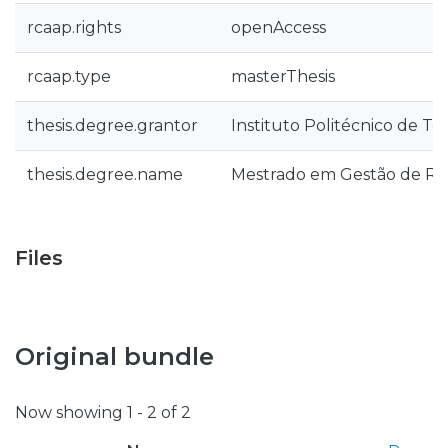
rcaap.rights
openAccess
rcaap.type
masterThesis
thesis.degree.grantor
Instituto Politécnico de T
thesis.degree.name
Mestrado em Gestão de Re
Files
Original bundle
Now showing
1 - 2 of 2