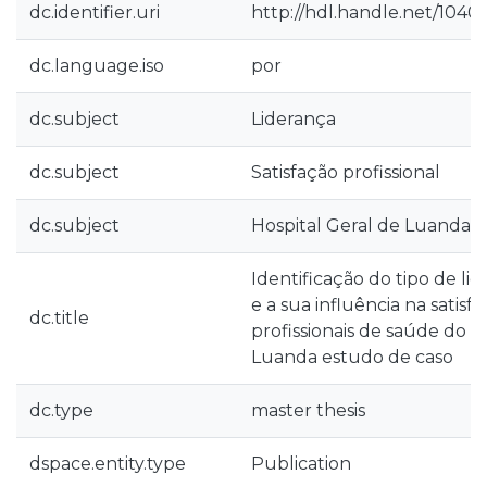
dc.identifier.uri
http://hdl.handle.net/1040
dc.language.iso
por
dc.subject
Liderança
dc.subject
Satisfação profissional
dc.subject
Hospital Geral de Luanda
Identificação do tipo de li
e a sua influência na satisf
dc.title
profissionais de saúde do H
Luanda estudo de caso
dc.type
master thesis
dspace.entity.type
Publication