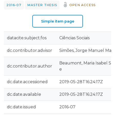
2016-07
MASTER THESIS
OPEN ACCESS
Simple item page
datacite.subject.fos
Ciências Sociais
dc.contributor.advisor
Simões, Jorge Manuel Mar
Beaumont, Maria Isabel Soa
dc.contributor.author
e
dc.date.accessioned
2019-05-28T16:24:17Z
dc.date.available
2019-05-28T16:24:17Z
dc.date.issued
2016-07